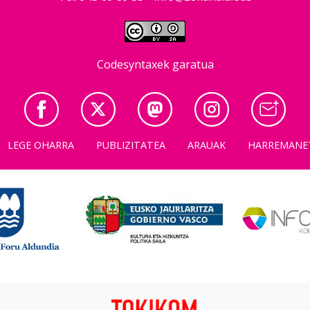
Codesyntaxek garatua
LEGE OHARRA
PUBLIZITATEA
ARAUAK
HARREMANE