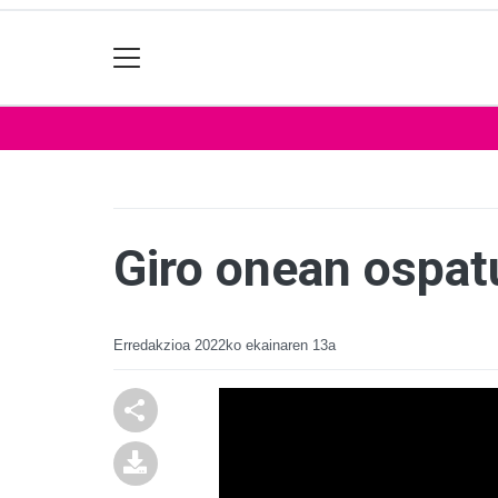
Giro onean ospat
Erredakzioa
2022ko ekainaren 13a