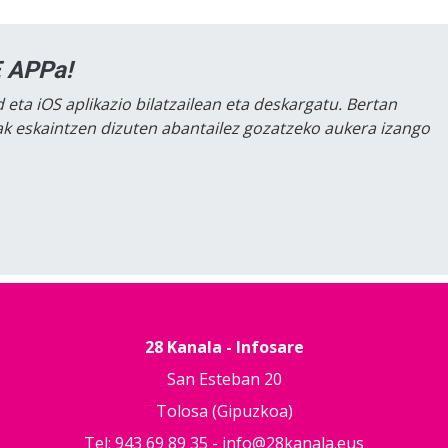
 APPa!
 eta iOS aplikazio bilatzailean eta deskargatu. Bertan
lak eskaintzen dizuten abantailez gozatzeko aukera izango
28 Kanala - Infosare
San Esteban 20
Tolosa (Gipuzkoa)
Tel: 943 69 89 35 -
info@28kanala.eus