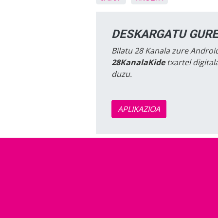
DESKARGATU GURE
Bilatu 28 Kanala zure Android
28KanalaKide
txartel digita
duzu.
APLIKAZIOA