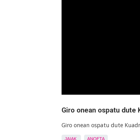
Giro onean ospatu dute 
Giro onean ospatu dute Kuadr
JAIAK
ANOETA