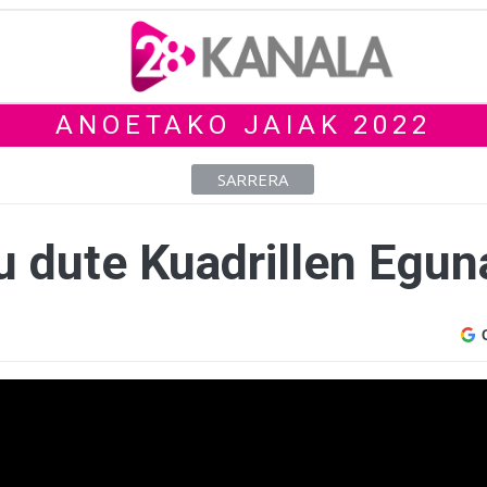
ANOETAKO JAIAK 2022
SARRERA
u dute Kuadrillen Egun