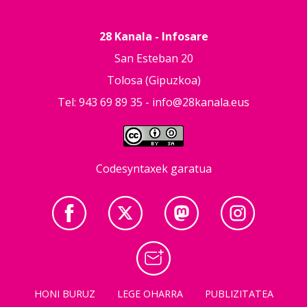
28 Kanala - Infosare
San Esteban 20
Tolosa (Gipuzkoa)
Tel: 943 69 89 35 -
info@28kanala.eus
Codesyntaxek garatua
HONI BURUZ
LEGE OHARRA
PUBLIZITATEA