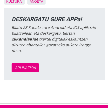
KULTURA
ANOETA
DESKARGATU GURE APPa!
Bilatu 28 Kanala zure Android eta iOS aplikazio
bilatzailean eta deskargatu. Bertan
28KanalaKide
txartel digitalak eskaintzen
dizuten abantailez gozatzeko aukera izango
duzu.
APLIKAZIOA