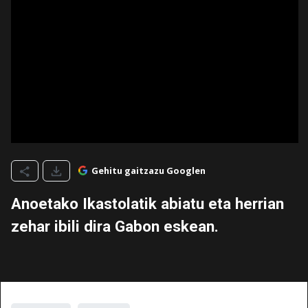
Gehitu gaitzazu Googlen
Anoetako Ikastolatik abiatu eta herrian
zehar ibili dira Gabon eskean.