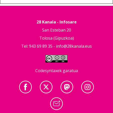
28 Kanala - Infosare
San Esteban 20
Tolosa (Gipuzkoa)
Tel: 943 69 89 35 -
info@28kanala.eus
Codesyntaxek garatua