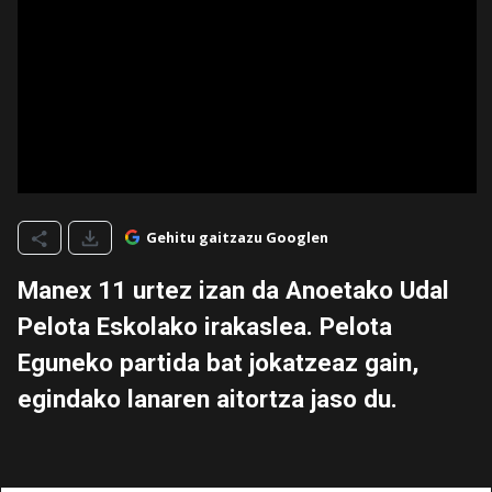
Gehitu gaitzazu Googlen
Manex 11 urtez izan da Anoetako Udal
Pelota Eskolako irakaslea. Pelota
Eguneko partida bat jokatzeaz gain,
egindako lanaren aitortza jaso du.