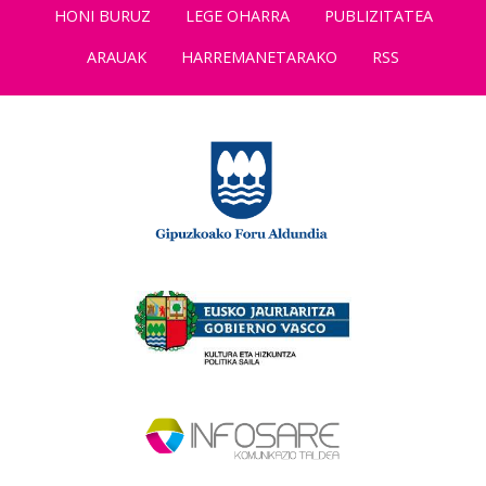
HONI BURUZ
LEGE OHARRA
PUBLIZITATEA
ARAUAK
HARREMANETARAKO
RSS