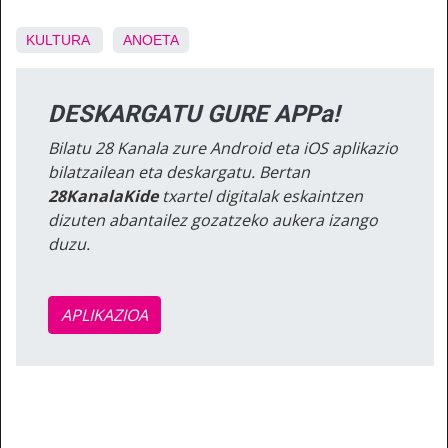
KULTURA
ANOETA
DESKARGATU GURE APPa!
Bilatu 28 Kanala zure Android eta iOS aplikazio
bilatzailean eta deskargatu. Bertan
28KanalaKide
txartel digitalak eskaintzen
dizuten abantailez gozatzeko aukera izango
duzu.
APLIKAZIOA