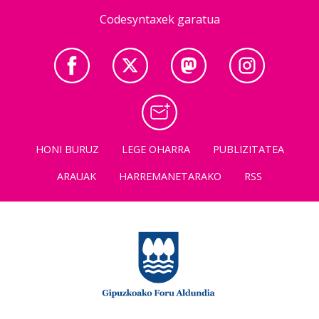
Codesyntaxek garatua
HONI BURUZ
LEGE OHARRA
PUBLIZITATEA
ARAUAK
HARREMANETARAKO
RSS