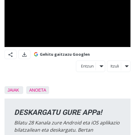
Gehitu gaitzazu Googlen
Entzun
Itzuli
JAIAK
ANOETA
DESKARGATU GURE APPa!
Bilatu 28 Kanala zure Android eta iOS aplikazio
bilatzailean eta deskargatu. Bertan