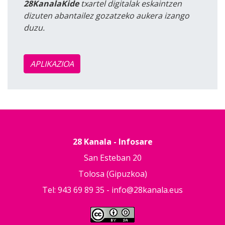
28KanalaKide
txartel digitalak eskaintzen
dizuten abantailez gozatzeko aukera izango
duzu.
APLIKAZIOA
28 Kanala - Infosare
San Esteban 20
Tolosa (Gipuzkoa)
Tel: 943 69 89 35 -
info@28kanala.eus