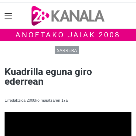
ANOETAKO JAIAK 2008
SARRERA
Kuadrilla eguna giro
ederrean
Erredakzioa
2008ko maiatzaren 17a