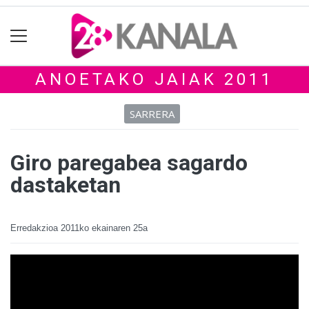
ANOETAKO JAIAK 2011
SARRERA
Giro paregabea sagardo
dastaketan
Erredakzioa
2011ko ekainaren 25a