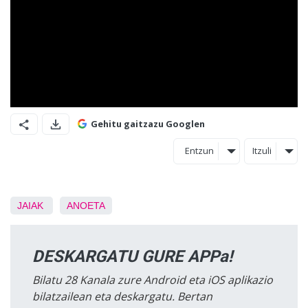
Gehitu gaitzazu Googlen
Entzun
Itzuli
JAIAK
ANOETA
DESKARGATU GURE APPa!
Bilatu 28 Kanala zure Android eta iOS aplikazio
bilatzailean eta deskargatu. Bertan