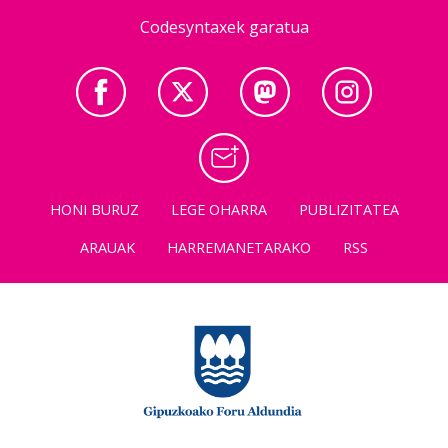
Codesyntaxek garatua
HONI BURUZ
LEGE OHARRA
PUBLIZITATEA
ARAUAK
HARREMANETARAKO
RSS