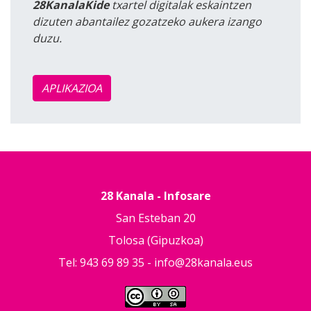
28KanalaKide
txartel digitalak eskaintzen
dizuten abantailez gozatzeko aukera izango
duzu.
APLIKAZIOA
28 Kanala - Infosare
San Esteban 20
Tolosa (Gipuzkoa)
Tel: 943 69 89 35 -
info@28kanala.eus