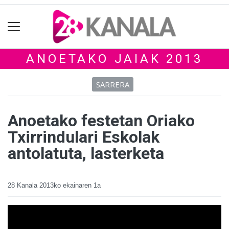
ANOETAKO JAIAK 2013
SARRERA
Anoetako festetan Oriako
Txirrindulari Eskolak
antolatuta, lasterketa
28 Kanala
2013ko ekainaren 1a