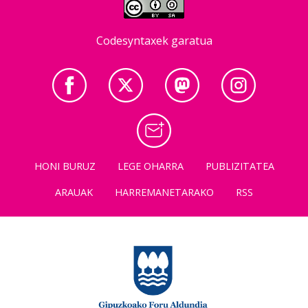
Codesyntaxek garatua
HONI BURUZ
LEGE OHARRA
PUBLIZITATEA
ARAUAK
HARREMANETARAKO
RSS