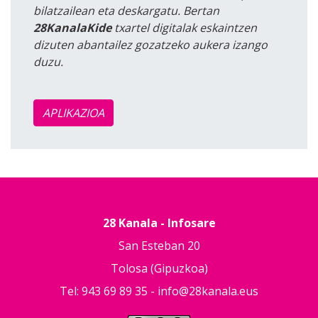
bilatzailean eta deskargatu. Bertan
28KanalaKide
txartel digitalak eskaintzen
dizuten abantailez gozatzeko aukera izango
duzu.
APLIKAZIOA
28 Kanala - Infosare
San Esteban 20
Tolosa (Gipuzkoa)
Tel: 943 69 89 35 -
info@28kanala.eus