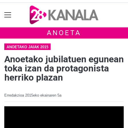
ANOETA
ANOETAKO JAIAK 2015
Anoetako jubilatuen egunean
toka izan da protagonista
herriko plazan
Erredakzioa
2015eko ekainaren 5a