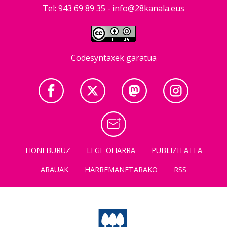
Tel: 943 69 89 35 -
info@28kanala.eus
Codesyntaxek garatua
HONI BURUZ
LEGE OHARRA
PUBLIZITATEA
ARAUAK
HARREMANETARAKO
RSS