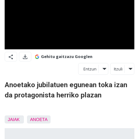
Gehitu gaitzazu Googlen
Entzun
Itzuli
Anoetako jubilatuen egunean toka izan
da protagonista herriko plazan
JAIAK
ANOETA