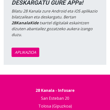
DESKARGATU GURE APPa!
Bilatu 28 Kanala zure Android eta iOS aplikazio
bilatzailean eta deskargatu. Bertan
28KanalaKide
txartel digitalak eskaintzen
dizuten abantailez gozatzeko aukera izango
duzu.
APLIKAZIOA
28 Kanala - Infosare
San Esteban 20
Tolosa (Gipuzkoa)