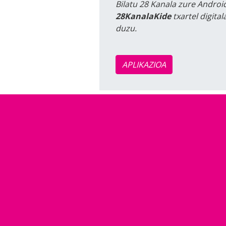
Bilatu 28 Kanala zure Android
28KanalaKide
txartel digita
duzu.
APLIKAZIOA