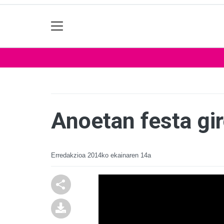
Anoetan festa gir
Erredakzioa
2014ko ekainaren 14a