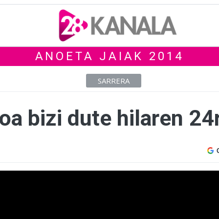
ANOETA JAIAK 2014
SARRERA
oa bizi dute hilaren 24