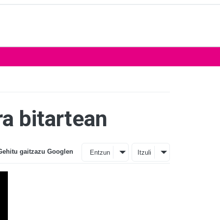
ra bitartean
Gehitu gaitzazu Googlen
Entzun
Itzuli