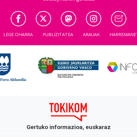
LEGE OHARRA
PUBLIZITATEA
ARAUAK
HARREMANE
Gertuko informazioa, euskaraz