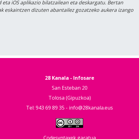
 eta iOS aplikazio bilatzailean eta deskargatu. Bertan
lak eskaintzen dizuten abantailez gozatzeko aukera izango
28 Kanala - Infosare
San Esteban 20
Tolosa (Gipuzkoa)
Tel: 943 69 89 35 -
info@28kanala.eus
Codesyntaxek garatua