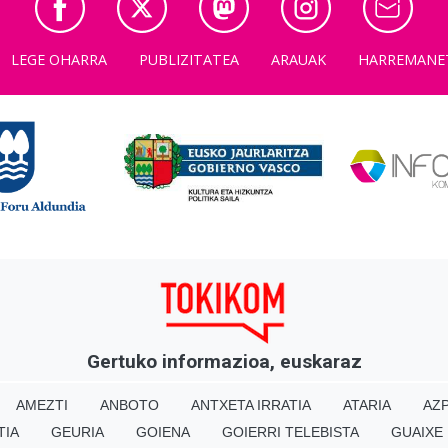
LEGE OHARRA
PUBLIZITATEA
ARAUAK
HARREMANE
Gertuko informazioa, euskaraz
AMEZTI
ANBOTO
ANTXETA IRRATIA
ATARIA
AZP
TIA
GEURIA
GOIENA
GOIERRI TELEBISTA
GUAIXE