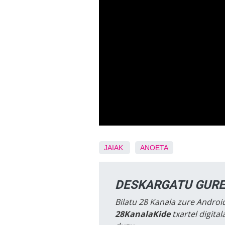
JAIAK
ANOETA
DESKARGATU GURE
Bilatu 28 Kanala zure Android
28KanalaKide
txartel digita