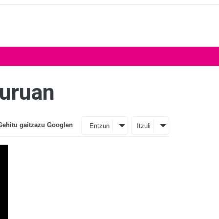
buruan
Gehitu gaitzazu Googlen
Entzun
Itzuli