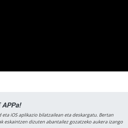
 APPa!
 eta iOS aplikazio bilatzailean eta deskargatu. Bertan
lak eskaintzen dizuten abantailez gozatzeko aukera izango