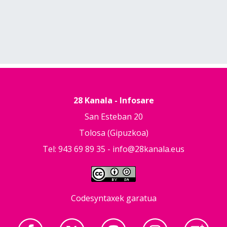
28 Kanala - Infosare
San Esteban 20
Tolosa (Gipuzkoa)
Tel: 943 69 89 35 -
info@28kanala.eus
Codesyntaxek garatua