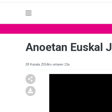
Anoetan Euskal J
28 Kanala
2014ko urriaren 13a