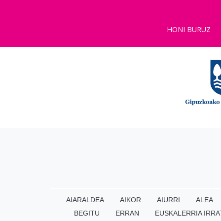
HONI BURUZ
AIARALDEA
AIKOR
AIURRI
ALEA
BEGITU
ERRAN
EUSKALERRIA IRRA