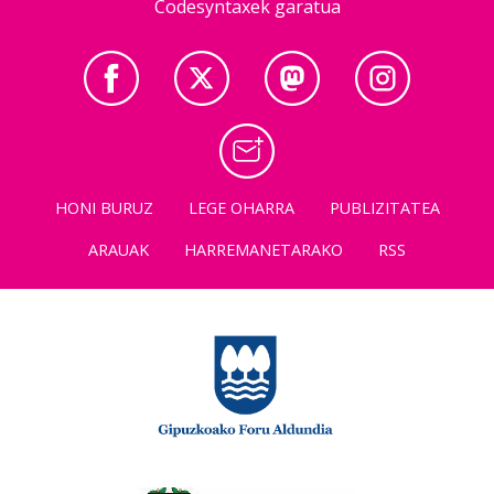
Codesyntaxek garatua
HONI BURUZ
LEGE OHARRA
PUBLIZITATEA
ARAUAK
HARREMANETARAKO
RSS