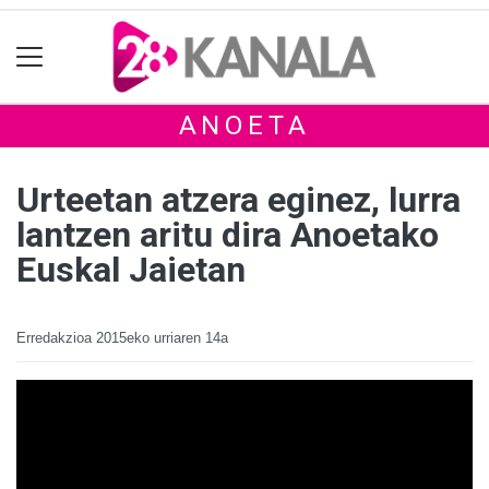
ANOETA
Urteetan atzera eginez, lurra
lantzen aritu dira Anoetako
Euskal Jaietan
Erredakzioa
2015eko urriaren 14a