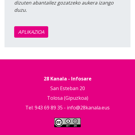
dizuten abantailez gozatzeko aukera izango
duzu.
APLIKAZIOA
28 Kanala - Infosare
San Esteban 20
Tolosa (Gipuzkoa)
Tel: 943 69 89 35 -
info@28kanala.eus