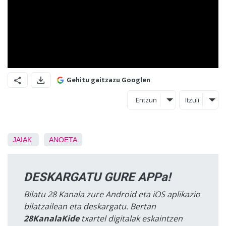
Gehitu gaitzazu Googlen
Entzun
Itzuli
JAIAK
ANOETA
DESKARGATU GURE APPa!
Bilatu 28 Kanala zure Android eta iOS aplikazio
bilatzailean eta deskargatu. Bertan
28KanalaKide
txartel digitalak eskaintzen