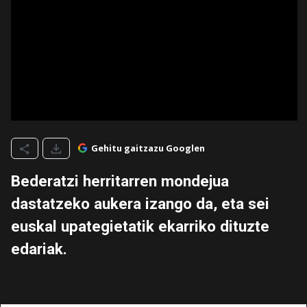
Gehitu gaitzazu Googlen
Bederatzi herritarren mondejua
dastatzeko aukera izango da, eta sei
euskal upategietatik ekarriko dituzte
edariak.