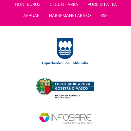
HONI BURUZ
LEGE OHARRA
PUBLIZITATEA
ARAUAK
HARREMANETARAKO
RSS