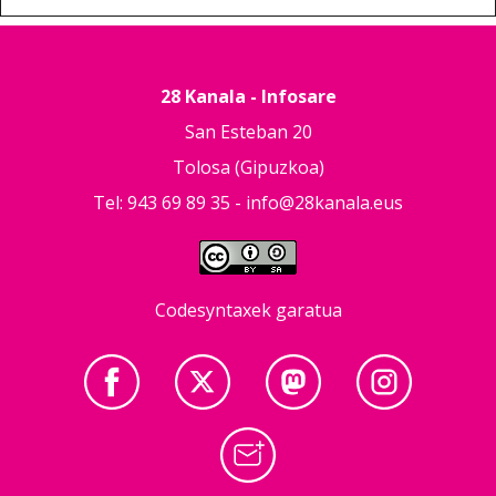
28 Kanala - Infosare
San Esteban 20
Tolosa (Gipuzkoa)
Tel: 943 69 89 35 -
info@28kanala.eus
Codesyntaxek garatua