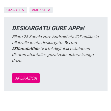
GIZARTEA
AMEZKETA
DESKARGATU GURE APPa!
Bilatu 28 Kanala zure Android eta iOS aplikazio
bilatzailean eta deskargatu. Bertan
28KanalaKide
txartel digitalak eskaintzen
dizuten abantailez gozatzeko aukera izango
duzu.
APLIKAZIOA