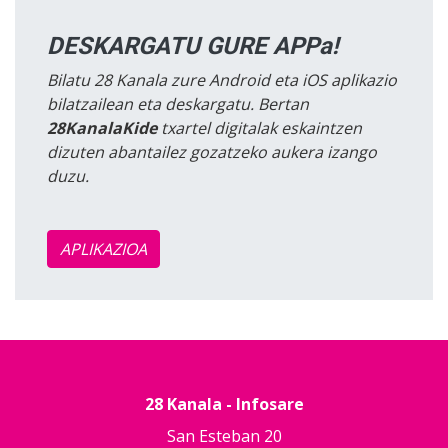
DESKARGATU GURE APPa!
Bilatu 28 Kanala zure Android eta iOS aplikazio
bilatzailean eta deskargatu. Bertan
28KanalaKide
txartel digitalak eskaintzen
dizuten abantailez gozatzeko aukera izango
duzu.
APLIKAZIOA
28 Kanala - Infosare
San Esteban 20