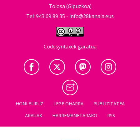
Tolosa (Gipuzkoa)
Tel: 943 69 89 35 -
info@28kanala.eus
Codesyntaxek garatua
HONI BURUZ
LEGE OHARRA
PUBLIZITATEA
ARAUAK
HARREMANETARAKO
RSS