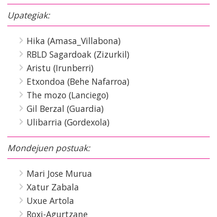
Upategiak:
Hika (Amasa_Villabona)
RBLD Sagardoak (Zizurkil)
Aristu (Irunberri)
Etxondoa (Behe Nafarroa)
The mozo (Lanciego)
Gil Berzal (Guardia)
Ulibarria (Gordexola)
Mondejuen postuak:
Mari Jose Murua
Xatur Zabala
Uxue Artola
Roxi-Agurtzane