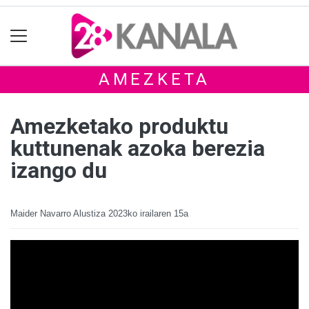
AMEZKETA
Amezketako produktu
kuttunenak azoka berezia
izango du
Maider Navarro Alustiza
2023ko irailaren 15a