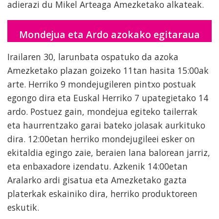
adierazi du Mikel Arteaga Amezketako alkateak.
Mondejua eta Ardo azokako egitaraua
Irailaren 30, larunbata ospatuko da azoka
Amezketako plazan goizeko 11tan hasita 15:00ak
arte. Herriko 9 mondejugileren pintxo postuak
egongo dira eta Euskal Herriko 7 upategietako 14
ardo. Postuez gain, mondejua egiteko tailerrak
eta haurrentzako garai bateko jolasak aurkituko
dira. 12:00etan herriko mondejugileei esker on
ekitaldia egingo zaie, beraien lana balorean jarriz,
eta enbaxadore izendatu. Azkenik 14:00etan
Aralarko ardi gisatua eta Amezketako gazta
platerkak eskainiko dira, herriko produktoreen
eskutik.