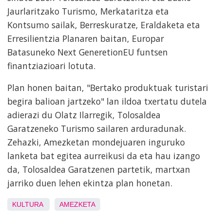
Jaurlaritzako Turismo, Merkataritza eta
Kontsumo sailak, Berreskuratze, Eraldaketa eta
Erresilientzia Planaren baitan, Europar
Batasuneko Next GeneretionEU funtsen
finantziazioari lotuta.
Plan honen baitan, "Bertako produktuak turistari
begira balioan jartzeko" lan ildoa txertatu dutela
adierazi du Olatz Ilarregik, Tolosaldea
Garatzeneko Turismo sailaren arduradunak.
Zehazki, Amezketan mondejuaren inguruko
lanketa bat egitea aurreikusi da eta hau izango
da, Tolosaldea Garatzenen partetik, martxan
jarriko duen lehen ekintza plan honetan.
KULTURA
AMEZKETA