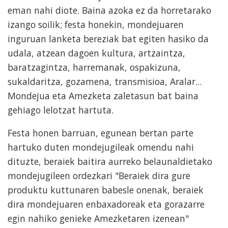
eman nahi diote. Baina azoka ez da horretarako
izango soilik; festa honekin, mondejuaren
inguruan lanketa bereziak bat egiten hasiko da
udala, atzean dagoen kultura, artzaintza,
baratzagintza, harremanak, ospakizuna,
sukaldaritza, gozamena, transmisioa, Aralar...
Mondejua eta Amezketa zaletasun bat baina
gehiago lelotzat hartuta.
Festa honen barruan, egunean bertan parte
hartuko duten mondejugileak omendu nahi
dituzte, beraiek baitira aurreko belaunaldietako
mondejugileen ordezkari "Beraiek dira gure
produktu kuttunaren babesle onenak, beraiek
dira mondejuaren enbaxadoreak eta gorazarre
egin nahiko genieke Amezketaren izenean"