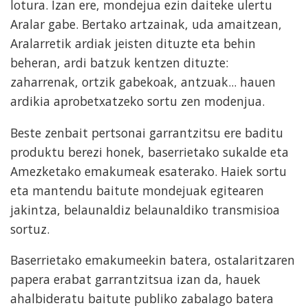
lotura. Izan ere, mondejua ezin daiteke ulertu
Aralar gabe. Bertako artzainak, uda amaitzean,
Aralarretik ardiak jeisten dituzte eta behin
beheran, ardi batzuk kentzen dituzte:
zaharrenak, ortzik gabekoak, antzuak... hauen
ardikia aprobetxatzeko sortu zen modenjua.
Beste zenbait pertsonai garrantzitsu ere baditu
produktu berezi honek, baserrietako sukalde eta
Amezketako emakumeak esaterako. Haiek sortu
eta mantendu baitute mondejuak egitearen
jakintza, belaunaldiz belaunaldiko transmisioa
sortuz.
Baserrietako emakumeekin batera, ostalaritzaren
papera erabat garrantzitsua izan da, hauek
ahalbideratu baitute publiko zabalago batera