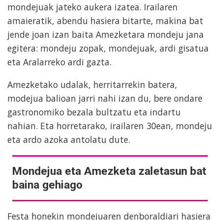
mondejuak jateko aukera izatea. Irailaren
amaieratik, abendu hasiera bitarte, makina bat
jende joan izan baita Amezketara mondeju jana
egitera: mondeju zopak, mondejuak, ardi gisatua
eta Aralarreko ardi gazta.
Amezketako udalak, herritarrekin batera,
modejua balioan jarri nahi izan du, bere ondare
gastronomiko bezala bultzatu eta indartu
nahian. Eta horretarako, irailaren 30ean, mondeju
eta ardo azoka antolatu dute.
Mondejua eta Amezketa zaletasun bat
baina gehiago
Festa honekin mondejuaren denboraldiari hasiera