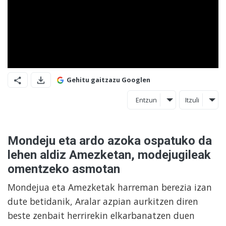
Gehitu gaitzazu Googlen
Entzun
Itzuli
Mondeju eta ardo azoka ospatuko da
lehen aldiz Amezketan, modejugileak
omentzeko asmotan
Mondejua eta Amezketak harreman berezia izan
dute betidanik, Aralar azpian aurkitzen diren
beste zenbait herrirekin elkarbanatzen duen