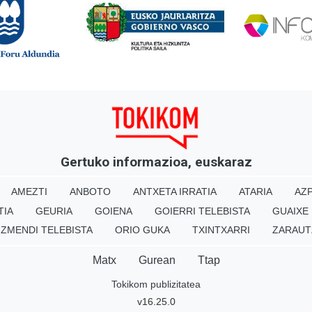
Gertuko informazioa, euskaraz
AMEZTI
ANBOTO
ANTXETA IRRATIA
ATARIA
AZP
TIA
GEURIA
GOIENA
GOIERRI TELEBISTA
GUAIXE
IZMENDI TELEBISTA
ORIO GUKA
TXINTXARRI
ZARAUT
Matx
Gurean
Ttap
Tokikom publizitatea
v16.25.0