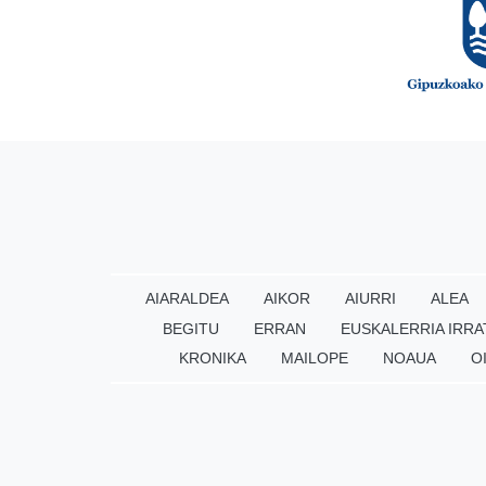
AIARALDEA
AIKOR
AIURRI
ALEA
BEGITU
ERRAN
EUSKALERRIA IRRA
KRONIKA
MAILOPE
NOAUA
O