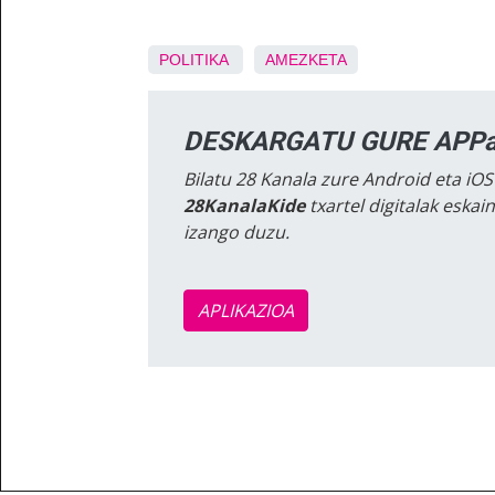
POLITIKA
AMEZKETA
DESKARGATU GURE APPa
Bilatu 28 Kanala zure Android eta iOS
28KanalaKide
txartel digitalak eska
izango duzu.
APLIKAZIOA