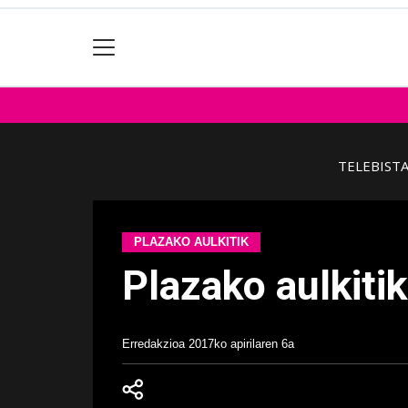
TELEBIST
PLAZAKO AULKITIK
Plazako aulkiti
Erredakzioa
2017ko apirilaren 6a