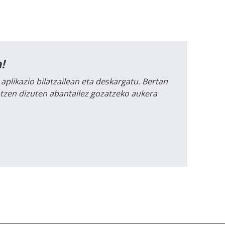
!
 aplikazio bilatzailean eta deskargatu. Bertan
intzen dizuten abantailez gozatzeko aukera