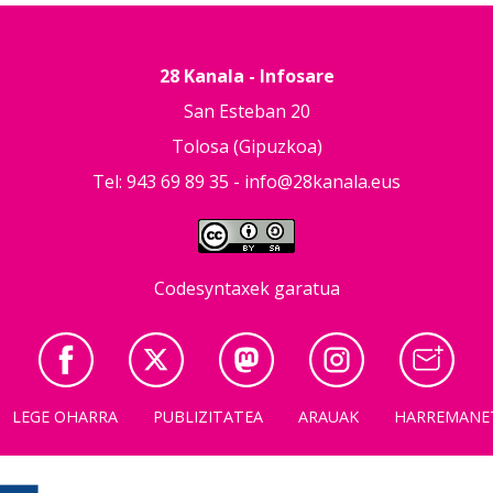
28 Kanala - Infosare
San Esteban 20
Tolosa (Gipuzkoa)
Tel: 943 69 89 35 -
info@28kanala.eus
Codesyntaxek garatua
LEGE OHARRA
PUBLIZITATEA
ARAUAK
HARREMANE