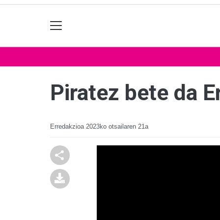
Piratez bete da E
Erredakzioa
2023ko otsailaren 21a