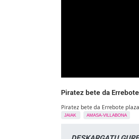
Piratez bete da Errebote
Piratez bete da Errebote plaz
JAIAK
AMASA-VILLABONA
DESKARGATU GURE