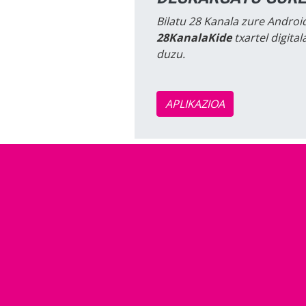
Bilatu 28 Kanala zure Android
28KanalaKide
txartel digita
duzu.
APLIKAZIOA