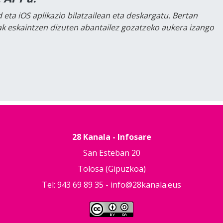
 eta iOS aplikazio bilatzailean eta deskargatu. Bertan
lak eskaintzen dizuten abantailez gozatzeko aukera izango
28 Kanala - Infosare
San Esteban 20
Tolosa (Gipuzkoa)
Tel: 943 69 89 35 -
info@28kanala.eus