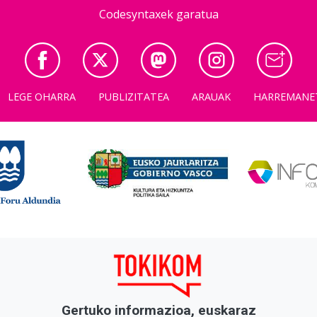
Codesyntaxek garatua
LEGE OHARRA
PUBLIZITATEA
ARAUAK
HARREMANE
Gertuko informazioa, euskaraz