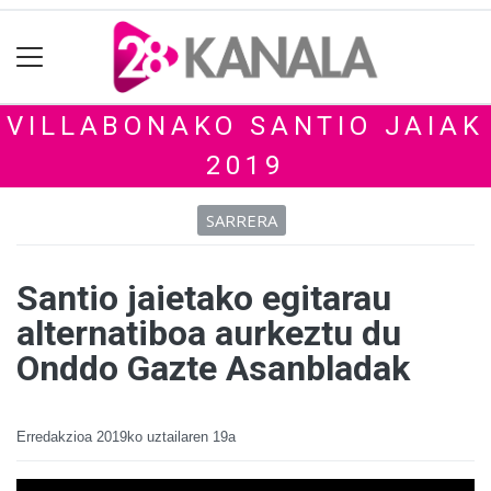
VILLABONAKO SANTIO JAIAK
2019
SARRERA
Santio jaietako egitarau
alternatiboa aurkeztu du
Onddo Gazte Asanbladak
Erredakzioa
2019ko uztailaren 19a