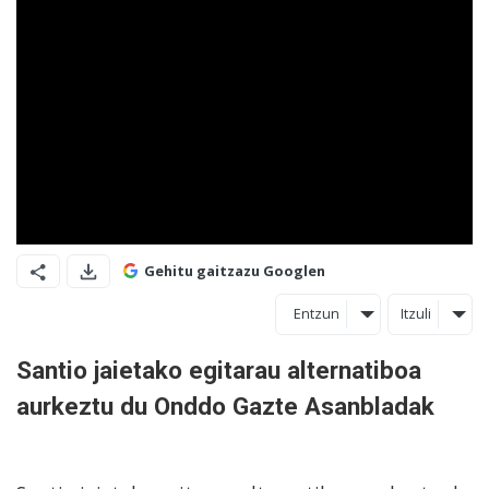
Gehitu gaitzazu Googlen
Entzun
Itzuli
Santio jaietako egitarau alternatiboa
aurkeztu du Onddo Gazte Asanbladak