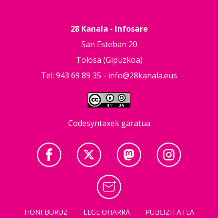
28 Kanala - Infosare
San Esteban 20
Tolosa (Gipuzkoa)
Tel: 943 69 89 35 -
info@28kanala.eus
Codesyntaxek garatua
HONI BURUZ
LEGE OHARRA
PUBLIZITATEA