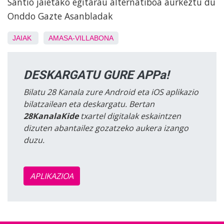
Santio jaietako egitarau alternatiboa aurkeztu du
Onddo Gazte Asanbladak
JAIAK
AMASA-VILLABONA
DESKARGATU GURE APPa!
Bilatu 28 Kanala zure Android eta iOS aplikazio
bilatzailean eta deskargatu. Bertan
28KanalaKide
txartel digitalak eskaintzen
dizuten abantailez gozatzeko aukera izango
duzu.
APLIKAZIOA