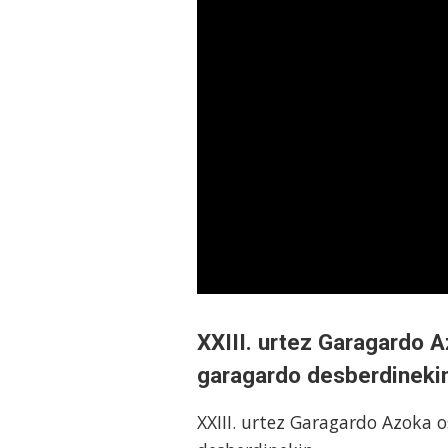
XXIII. urtez Garagardo A
garagardo desberdineki
XXIII. urtez Garagardo Azoka o