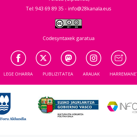
Tel: 943 69 89 35 -
info@28kanala.eus
Codesyntaxek garatua
LEGE OHARRA
PUBLIZITATEA
ARAUAK
HARREMANE