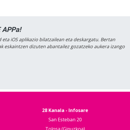
 APPa!
 eta iOS aplikazio bilatzailean eta deskargatu. Bertan
lak eskaintzen dizuten abantailez gozatzeko aukera izango
28 Kanala - Infosare
San Esteban 20
Tolosa (Gipuzkoa)