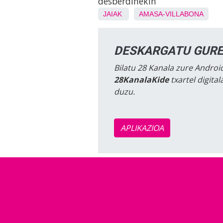
desberdinekin
JAIAK
AMASA-VILLABONA
DESKARGATU GURE
Bilatu 28 Kanala zure Android
28KanalaKide
txartel digita
duzu.
APLIKAZIOA