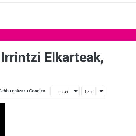
rrintzi Elkarteak,
Gehitu gaitzazu Googlen
Entzun
Itzuli