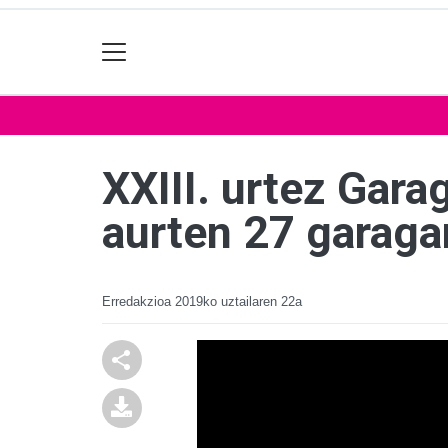
XXIII. urtez Gara
aurten 27 garaga
Erredakzioa
2019ko uztailaren 22a