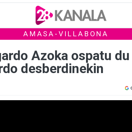
AMASA-VILLABONA
gardo Azoka ospatu du I
rdo desberdinekin