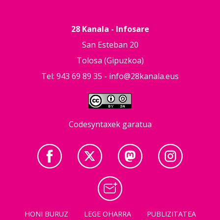
28 Kanala - Infosare
San Esteban 20
Tolosa (Gipuzkoa)
Tel: 943 69 89 35 -
info@28kanala.eus
Codesyntaxek garatua
HONI BURUZ
LEGE OHARRA
PUBLIZITATEA