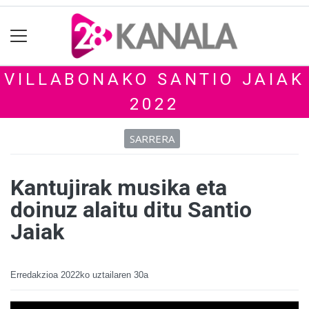
VILLABONAKO SANTIO JAIAK
2022
SARRERA
Kantujirak musika eta
doinuz alaitu ditu Santio
Jaiak
Erredakzioa
2022ko uztailaren 30a