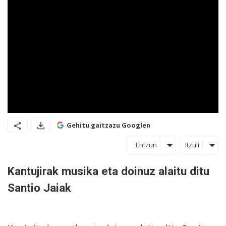
Gehitu gaitzazu Googlen
Entzun
Itzuli
Kantujirak musika eta doinuz alaitu ditu
Santio Jaiak