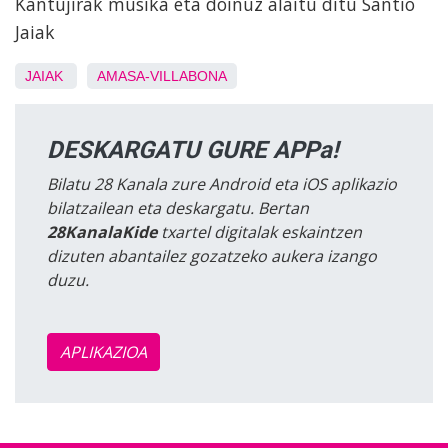
Kantujirak musika eta doinuz alaitu ditu Santio
Jaiak
JAIAK
AMASA-VILLABONA
DESKARGATU GURE APPa!
Bilatu 28 Kanala zure Android eta iOS aplikazio
bilatzailean eta deskargatu. Bertan
28KanalaKide
txartel digitalak eskaintzen
dizuten abantailez gozatzeko aukera izango
duzu.
APLIKAZIOA