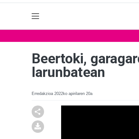
Beertoki, garaga
larunbatean
Erredakzioa
2022ko apirilaren 20a