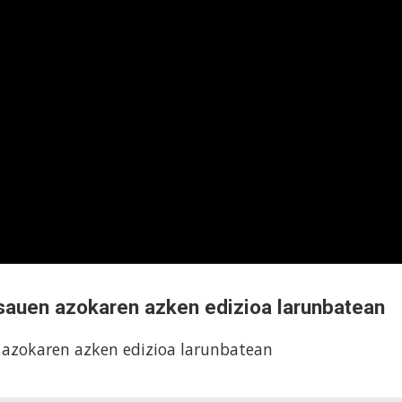
isauen azokaren azken edizioa larunbatean
n azokaren azken edizioa larunbatean