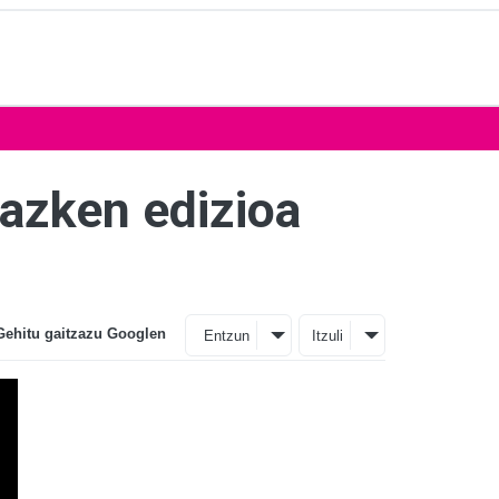
 azken edizioa
Gehitu gaitzazu Googlen
Entzun
Itzuli