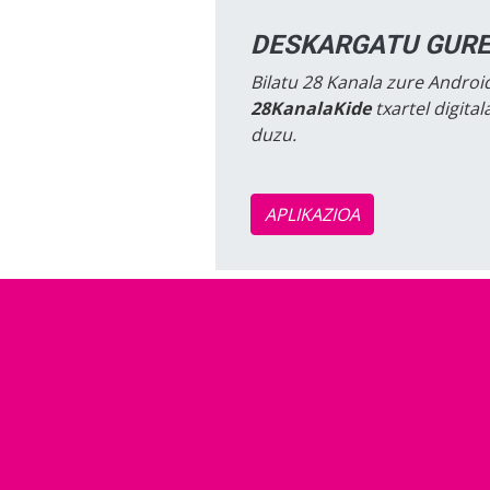
DESKARGATU GURE
Bilatu 28 Kanala zure Android
28KanalaKide
txartel digita
duzu.
APLIKAZIOA