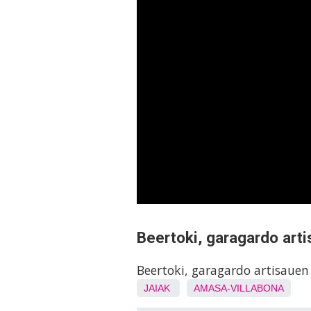
Beertoki, garagardo art
Beertoki, garagardo artisaue
JAIAK
AMASA-VILLABONA