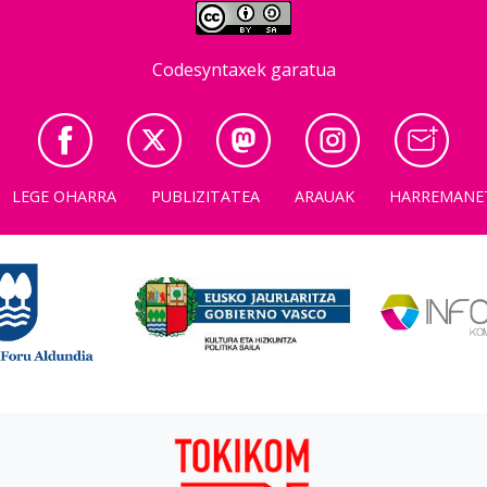
Codesyntaxek garatua
LEGE OHARRA
PUBLIZITATEA
ARAUAK
HARREMANE