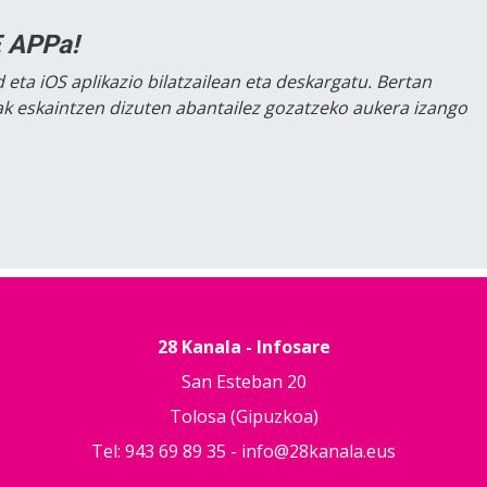
 APPa!
 eta iOS aplikazio bilatzailean eta deskargatu. Bertan
lak eskaintzen dizuten abantailez gozatzeko aukera izango
28 Kanala - Infosare
San Esteban 20
Tolosa (Gipuzkoa)
Tel: 943 69 89 35 -
info@28kanala.eus