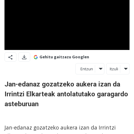
Gehitu gaitzazu Googlen
Entzun
Itzuli
Jan-edanaz gozatzeko aukera izan da
Irrintzi Elkarteak antolatutako garagardo
asteburuan
Jan-edanaz gozatzeko aukera izan da Irrintzi