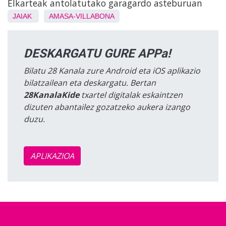
Elkarteak antolatutako garagardo asteburuan
JAIAK
AMASA-VILLABONA
DESKARGATU GURE APPa!
Bilatu 28 Kanala zure Android eta iOS aplikazio
bilatzailean eta deskargatu. Bertan
28KanalaKide
txartel digitalak eskaintzen
dizuten abantailez gozatzeko aukera izango
duzu.
APLIKAZIOA