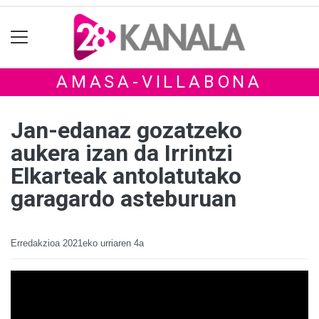
AMASA-VILLABONA
Jan-edanaz gozatzeko
aukera izan da Irrintzi
Elkarteak antolatutako
garagardo asteburuan
Erredakzioa
2021eko urriaren 4a