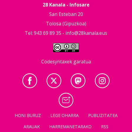
28 Kanala - Infosare
San Esteban 20
Tolosa (Gipuzkoa)
Tel: 943 69 89 35 -
info@28kanala.eus
Codesyntaxek garatua
HONI BURUZ
LEGE OHARRA
PUBLIZITATEA
ARAUAK
HARREMANETARAKO
RSS