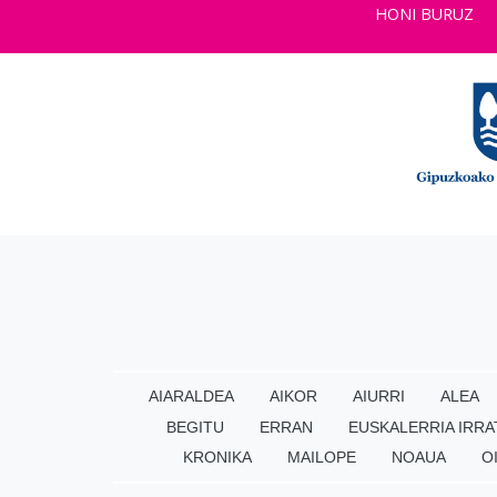
HONI BURUZ
AIARALDEA
AIKOR
AIURRI
ALEA
BEGITU
ERRAN
EUSKALERRIA IRRA
KRONIKA
MAILOPE
NOAUA
O