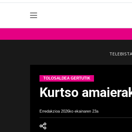
TELEBIST
TOLOSALDEA GERTUTIK
Kurtso amaierak
Erredakzioa
2026ko ekainaren 23a