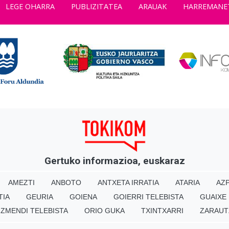
LEGE OHARRA
PUBLIZITATEA
ARAUAK
HARREMANE
Gertuko informazioa, euskaraz
AMEZTI
ANBOTO
ANTXETA IRRATIA
ATARIA
AZP
TIA
GEURIA
GOIENA
GOIERRI TELEBISTA
GUAIXE
IZMENDI TELEBISTA
ORIO GUKA
TXINTXARRI
ZARAUT