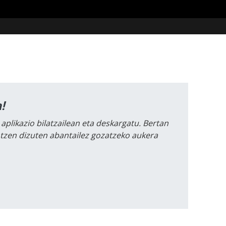
!
 aplikazio bilatzailean eta deskargatu. Bertan
intzen dizuten abantailez gozatzeko aukera