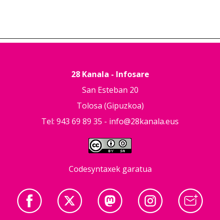
28 Kanala - Infosare
San Esteban 20
Tolosa (Gipuzkoa)
Tel: 943 69 89 35 -
info@28kanala.eus
Codesyntaxek garatua