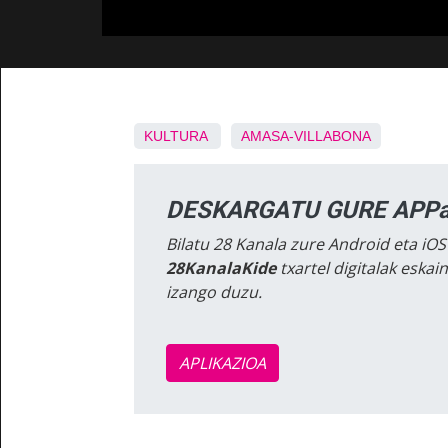
KULTURA
AMASA-VILLABONA
DESKARGATU GURE APPa
Bilatu 28 Kanala zure Android eta iOS
28KanalaKide
txartel digitalak eska
izango duzu.
APLIKAZIOA