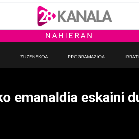
NAHIERAN
A
ZUZENEKOA
PROGRAMAZIOA
IRRAT
o emanaldia eskaini d