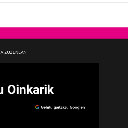
IA ZUZENEAN
u Oinkarik
Gehitu gaitzazu Googlen