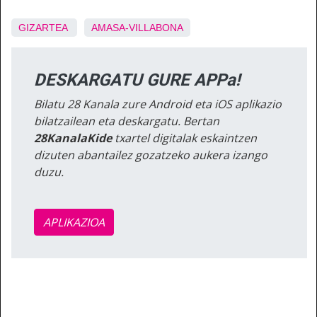
GIZARTEA
AMASA-VILLABONA
DESKARGATU GURE APPa!
Bilatu 28 Kanala zure Android eta iOS aplikazio
bilatzailean eta deskargatu. Bertan
28KanalaKide
txartel digitalak eskaintzen
dizuten abantailez gozatzeko aukera izango
duzu.
APLIKAZIOA