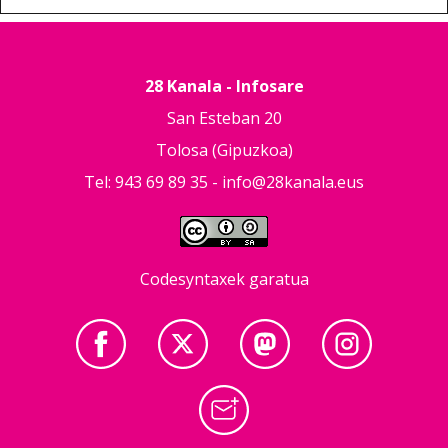
28 Kanala - Infosare
San Esteban 20
Tolosa (Gipuzkoa)
Tel: 943 69 89 35 -
info@28kanala.eus
Codesyntaxek garatua