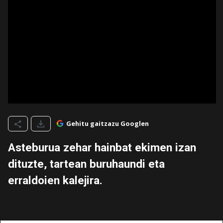
Gehitu gaitzazu Googlen
Asteburua zehar hainbat ekimen izan
dituzte, tartean buruhaundi eta
erraldoien kalejira.