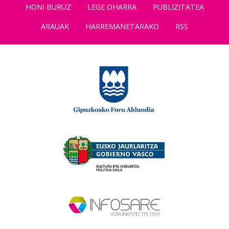
HONI BURUZ
LEGE OHARRA
PUBLIZITATEA
ARAUAK
HARREMANETARAKO
RSS