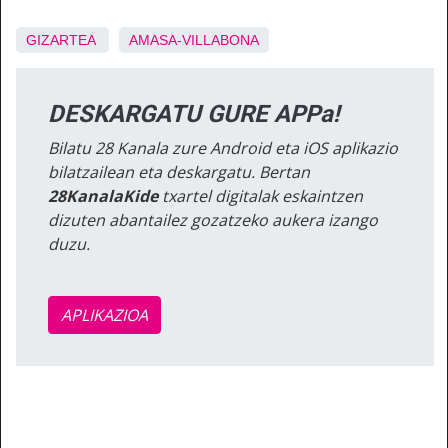
GIZARTEA
AMASA-VILLABONA
DESKARGATU GURE APPa!
Bilatu 28 Kanala zure Android eta iOS aplikazio
bilatzailean eta deskargatu. Bertan
28KanalaKide
txartel digitalak eskaintzen
dizuten abantailez gozatzeko aukera izango
duzu.
APLIKAZIOA