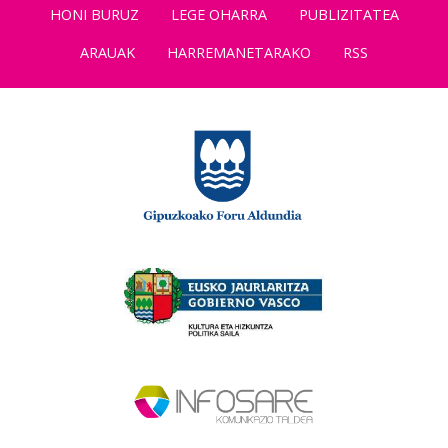
HONI BURUZ
LEGE OHARRA
PUBLIZITATEA
ARAUAK
HARREMANETARAKO
RSS