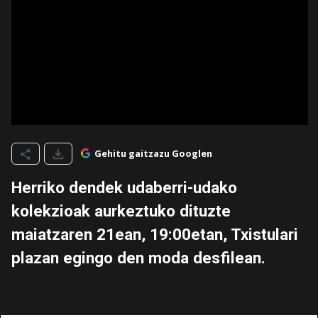
Gehitu gaitzazu Googlen
Herriko dendek udaberri-udako
kolekzioak aurkeztuko dituzte
maiatzaren 21ean, 19:00etan, Txistulari
plazan egingo den moda desfilean.