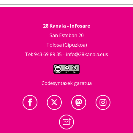
28 Kanala - Infosare
San Esteban 20
Tolosa (Gipuzkoa)
Tel: 943 69 89 35 -
info@28kanala.eus
Codesyntaxek garatua