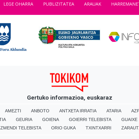
LEGE OHARRA
PUBLIZITATEA
ARAUAK
HARREMANE
Gertuko informazioa, euskaraz
AMEZTI
ANBOTO
ANTXETA IRRATIA
ATARIA
AZP
TIA
GEURIA
GOIENA
GOIERRI TELEBISTA
GUAIXE
IZMENDI TELEBISTA
ORIO GUKA
TXINTXARRI
ZARAUT