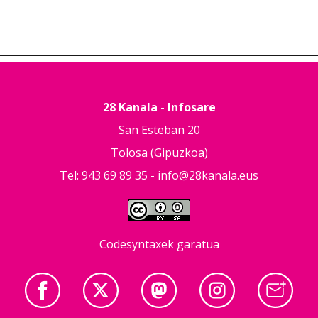
28 Kanala - Infosare
San Esteban 20
Tolosa (Gipuzkoa)
Tel: 943 69 89 35 -
info@28kanala.eus
Codesyntaxek garatua