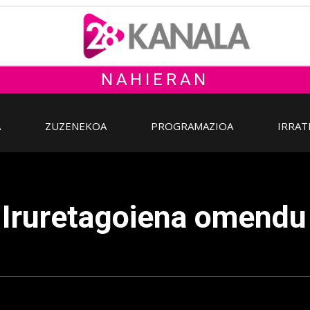
NAHIERAN
A
ZUZENEKOA
PROGRAMAZIOA
IRRAT
 Iruretagoiena omendu