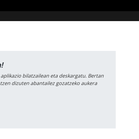
!
 aplikazio bilatzailean eta deskargatu. Bertan
intzen dizuten abantailez gozatzeko aukera