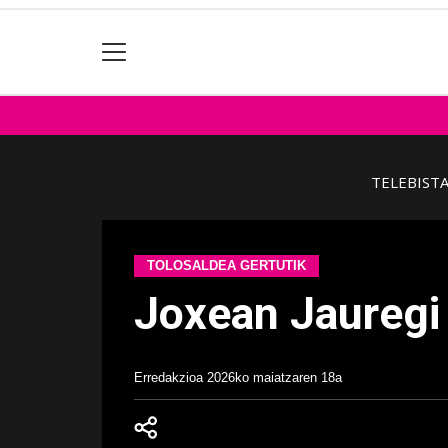
TELEBIST
TOLOSALDEA GERTUTIK
Joxean Jauregi
Erredakzioa
2026ko maiatzaren 18a