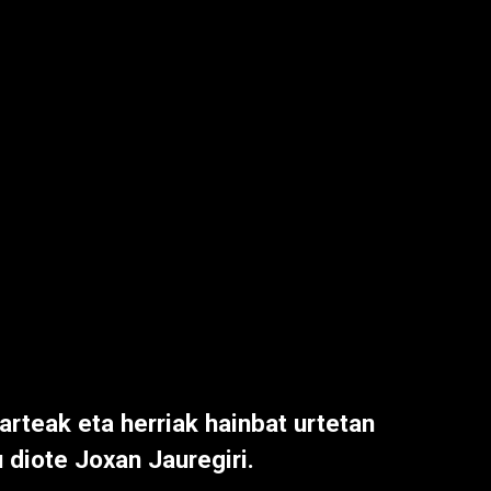
arteak eta herriak hainbat urtetan
 diote Joxan Jauregiri.