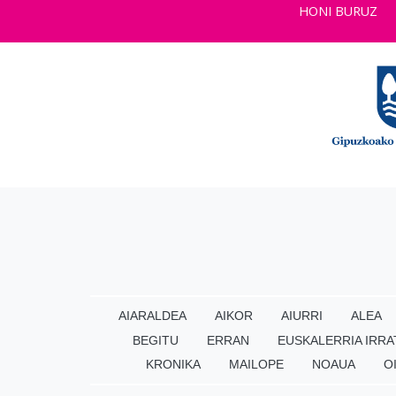
HONI BURUZ
AIARALDEA
AIKOR
AIURRI
ALEA
BEGITU
ERRAN
EUSKALERRIA IRRA
KRONIKA
MAILOPE
NOAUA
O