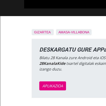
GIZARTEA
AMASA-VILLABONA
DESKARGATU GURE APPa
Bilatu 28 Kanala zure Android eta iOS
28KanalaKide
txartel digitalak eska
izango duzu.
APLIKAZIOA