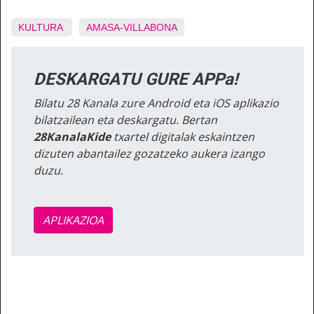
KULTURA
AMASA-VILLABONA
DESKARGATU GURE APPa!
Bilatu 28 Kanala zure Android eta iOS aplikazio
bilatzailean eta deskargatu. Bertan
28KanalaKide
txartel digitalak eskaintzen
dizuten abantailez gozatzeko aukera izango
duzu.
APLIKAZIOA