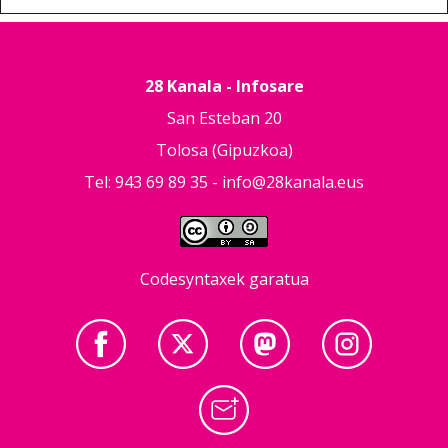
28 Kanala - Infosare
San Esteban 20
Tolosa (Gipuzkoa)
Tel: 943 69 89 35 -
info@28kanala.eus
Codesyntaxek garatua