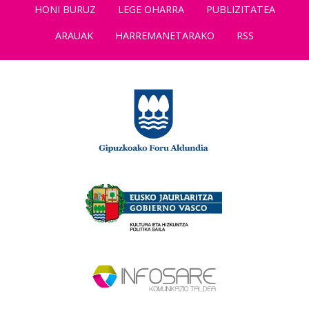
HONI BURUZ
LEGE OHARRA
PUBLIZITATEA
ARAUAK
HARREMANETARAKO
RSS