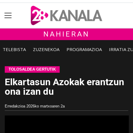
NAHIERAN
TELEBISTA
ZUZENEKOA
PROGRAMAZIOA
IRRATIA Z
TOLOSALDEA GERTUTIK
Elkartasun Azokak erantzun
ona izan du
Erredakzioa
2026ko martxoaren 2a