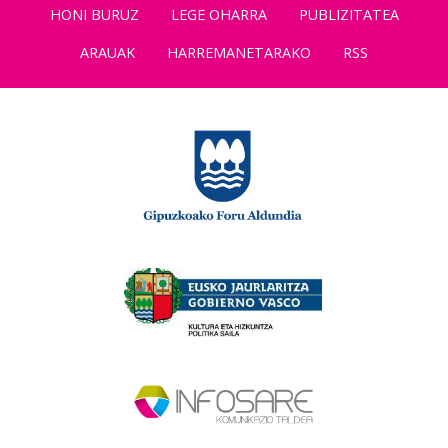
HONI BURUZ
LEGE OHARRA
PUBLIZITATEA
ARAUAK
HARREMANETARAKO
RSS