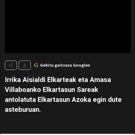
Gehitu gaitzazu Googlen
Irrika Aisialdi Elkarteak eta Amasa
Villaboanko Elkartasun Sareak
antolatuta Elkartasun Azoka egin dute
asteburuan.