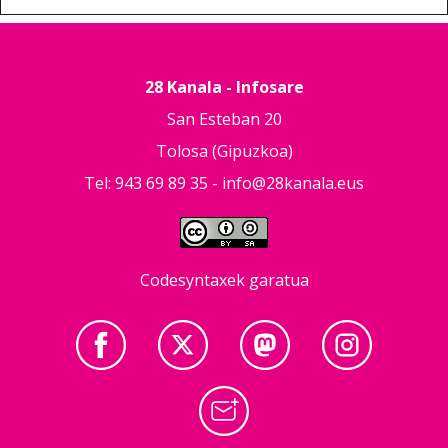
28 Kanala - Infosare
San Esteban 20
Tolosa (Gipuzkoa)
Tel: 943 69 89 35 -
info@28kanala.eus
Codesyntaxek garatua