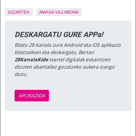
GIZARTEA
AMASA-VILLABONA
DESKARGATU GURE APPa!
Bilatu 28 Kanala zure Android eta iOS aplikazio
bilatzailean eta deskargatu. Bertan
28KanalaKide
txartel digitalak eskaintzen
dizuten abantailez gozatzeko aukera izango
duzu.
APLIKAZIOA