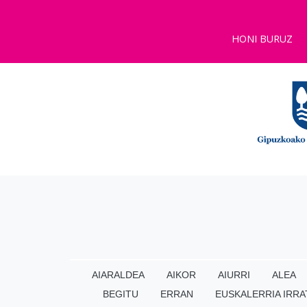
HONI BURUZ
AIARALDEA
AIKOR
AIURRI
ALEA
BEGITU
ERRAN
EUSKALERRIA IRRA