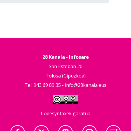
28 Kanala - Infosare
San Esteban 20
Tolosa (Gipuzkoa)
Tel: 943 69 89 35 -
info@28kanala.eus
Codesyntaxek garatua