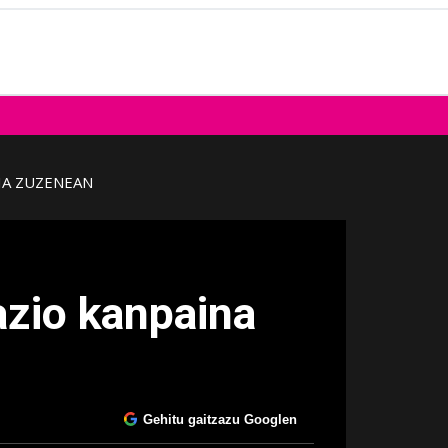
IA ZUZENEAN
azio kanpaina
Gehitu gaitzazu Googlen