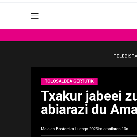
TELEBIST
TOLOSALDEA GERTUTIK
Txakur jabeei z
abiarazi du Am
Maialen Bastarrika Luengo
2026ko otsailaren 10a