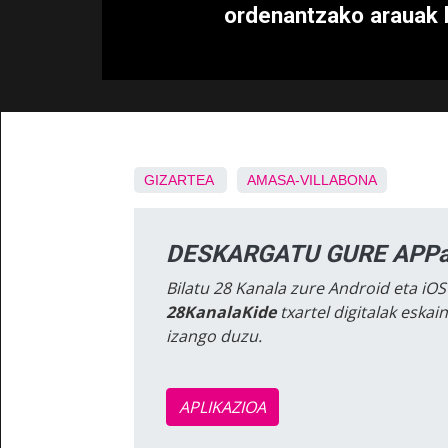
ordenantzako arauak 
GIZARTEA
AMASA-VILLABONA
DESKARGATU GURE APPa
Bilatu 28 Kanala zure Android eta iOS
28KanalaKide
txartel digitalak eska
izango duzu.
APLIKAZIOA