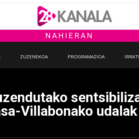
NAHIERAN
A
ZUZENEKOA
PROGRAMAZIOA
IRRAT
uzendutako sentsibiliz
asa-Villabonako udalak