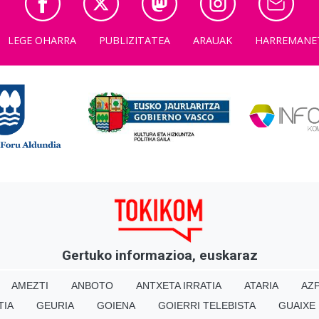
LEGE OHARRA
PUBLIZITATEA
ARAUAK
HARREMANE
Gertuko informazioa, euskaraz
AMEZTI
ANBOTO
ANTXETA IRRATIA
ATARIA
AZP
TIA
GEURIA
GOIENA
GOIERRI TELEBISTA
GUAIXE