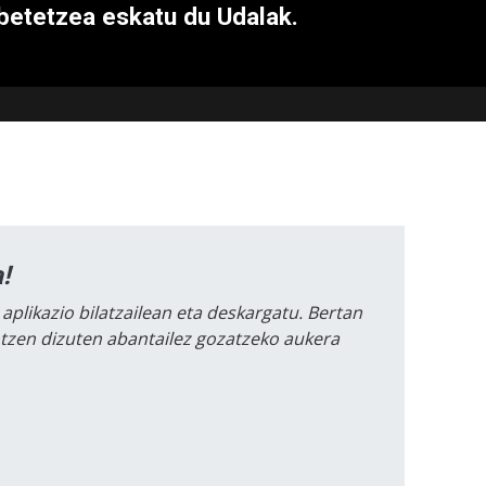
betetzea eskatu du Udalak.
!
 aplikazio bilatzailean eta deskargatu. Bertan
intzen dizuten abantailez gozatzeko aukera