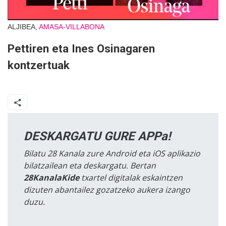
ALJIBEA,
AMASA-VILLABONA
Pettiren eta Ines Osinagaren
kontzertuak
DESKARGATU GURE APPa!
Bilatu 28 Kanala zure Android eta iOS aplikazio
bilatzailean eta deskargatu. Bertan
28KanalaKide
txartel digitalak eskaintzen
dizuten abantailez gozatzeko aukera izango
duzu.