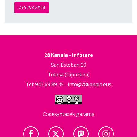
APLIKAZIOA
28 Kanala - Infosare
San Esteban 20
Tolosa (Gipuzkoa)
Tel: 943 69 89 35 -
info@28kanala.eus
Codesyntaxek garatua