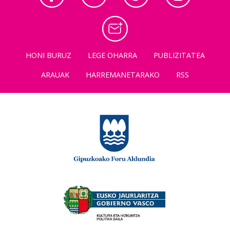
HONI BURUZ
LEGE OHARRA
PUBLIZITATEA
ARAUAK
HARREMANETARAKO
RSS