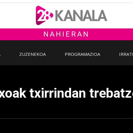
NAHIERAN
A
ZUZENEKOA
PROGRAMAZIOA
IRRAT
xoak txirrindan trebat