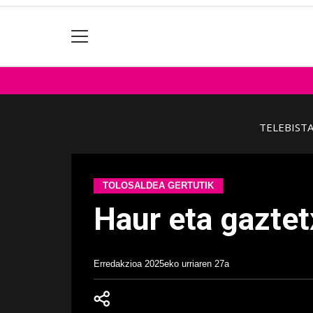
TELEBIST
TOLOSALDEA GERTUTIK
Haur eta gaztet
Erredakzioa
2025eko urriaren 27a