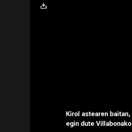
Kirol astearen baitan,
egin dute Villabonako