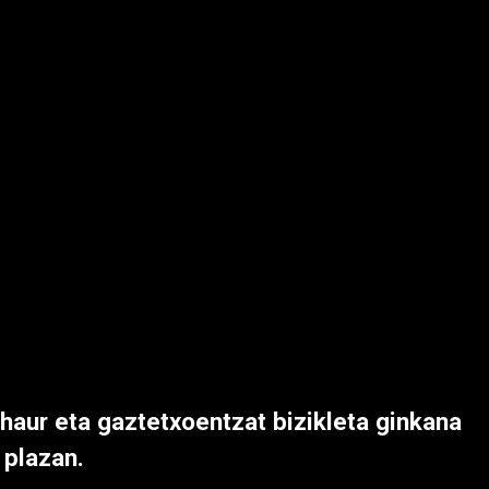
 haur eta gaztetxoentzat bizikleta ginkana
 plazan.