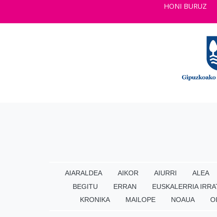
HONI BURUZ
AIARALDEA
AIKOR
AIURRI
ALEA
BEGITU
ERRAN
EUSKALERRIA IRRA
KRONIKA
MAILOPE
NOAUA
O