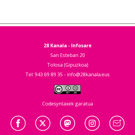
28 Kanala - Infosare
San Esteban 20
Tolosa (Gipuzkoa)
Tel: 943 69 89 35 -
info@28kanala.eus
Codesyntaxek garatua