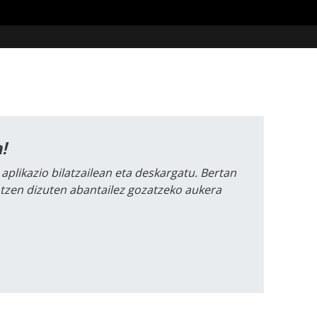
!
 aplikazio bilatzailean eta deskargatu. Bertan
intzen dizuten abantailez gozatzeko aukera