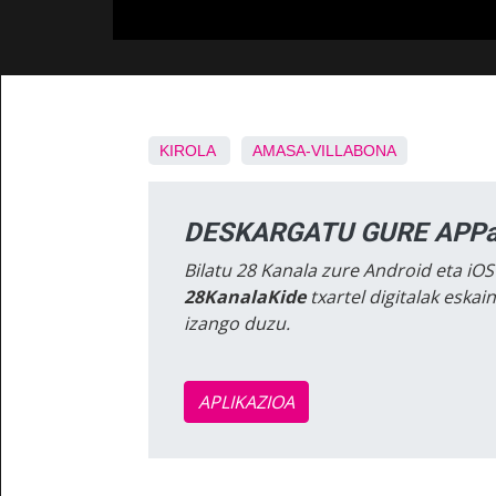
KIROLA
AMASA-VILLABONA
DESKARGATU GURE APPa
Bilatu 28 Kanala zure Android eta iOS
28KanalaKide
txartel digitalak eska
izango duzu.
APLIKAZIOA