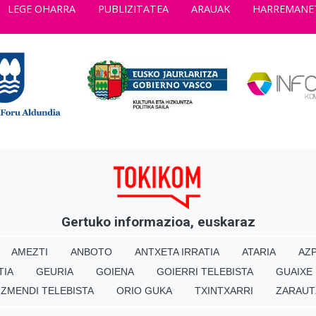
LEGE OHARRA
PUBLIZITATEA
ARAUAK
HARREMANE
Gertuko informazioa, euskaraz
AMEZTI
ANBOTO
ANTXETA IRRATIA
ATARIA
AZP
TIA
GEURIA
GOIENA
GOIERRI TELEBISTA
GUAIXE
IZMENDI TELEBISTA
ORIO GUKA
TXINTXARRI
ZARAUT