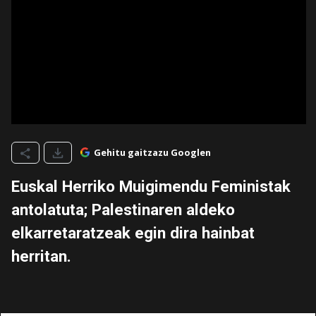
Gehitu gaitzazu Googlen
Euskal Herriko Muigimendu Feministak
antolatuta; Palestinaren aldeko
elkarretaratzeak egin dira hainbat
herritan.