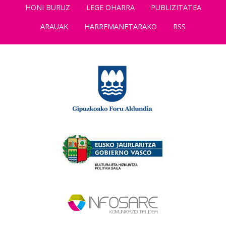
HONI BURUZ
LEGE OHARRA
PUBLIZITATEA
ARAUAK
HARREMANETARAKO
RSS