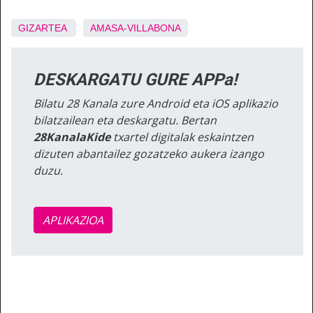
GIZARTEA
AMASA-VILLABONA
DESKARGATU GURE APPa!
Bilatu 28 Kanala zure Android eta iOS aplikazio
bilatzailean eta deskargatu. Bertan
28KanalaKide
txartel digitalak eskaintzen
dizuten abantailez gozatzeko aukera izango
duzu.
APLIKAZIOA