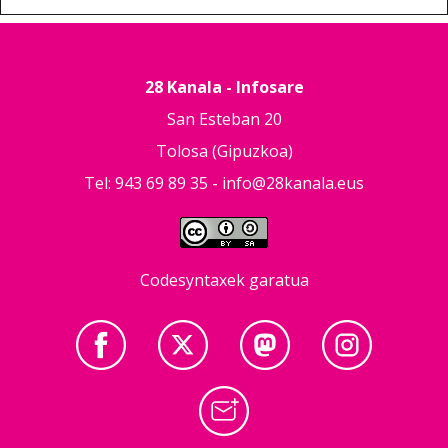
28 Kanala - Infosare
San Esteban 20
Tolosa (Gipuzkoa)
Tel: 943 69 89 35 -
info@28kanala.eus
Codesyntaxek garatua