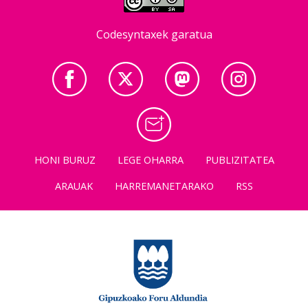
Codesyntaxek garatua
HONI BURUZ
LEGE OHARRA
PUBLIZITATEA
ARAUAK
HARREMANETARAKO
RSS