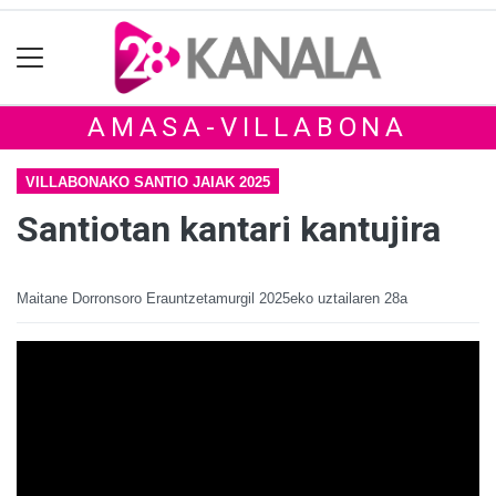
AMASA-VILLABONA
VILLABONAKO SANTIO JAIAK 2025
Santiotan kantari kantujira
Maitane Dorronsoro Erauntzetamurgil
2025eko uztailaren 28a