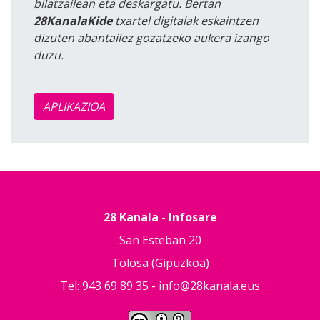
bilatzailean eta deskargatu. Bertan
28KanalaKide
txartel digitalak eskaintzen
dizuten abantailez gozatzeko aukera izango
duzu.
APLIKAZIOA
28 Kanala - Infosare
San Esteban 20
Tolosa (Gipuzkoa)
Tel: 943 69 89 35 -
info@28kanala.eus