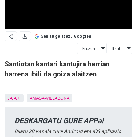
Gehitu gaitzazu Googlen
Entzun
Itzuli
Santiotan kantari kantujira herrian
barrena ibili da goiza alaitzen.
JAIAK
AMASA-VILLABONA
DESKARGATU GURE APPa!
Bilatu 28 Kanala zure Android eta iOS aplikazio