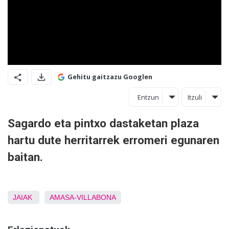
Gehitu gaitzazu Googlen
Entzun
Itzuli
Sagardo eta pintxo dastaketan plaza
hartu dute herritarrek erromeri egunaren
baitan.
JAIAK
AMASA-VILLABONA