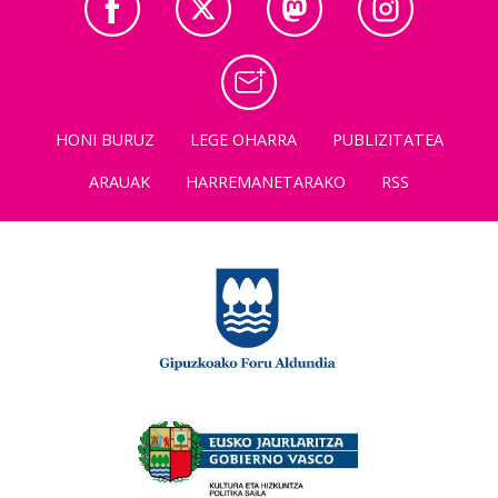
HONI BURUZ
LEGE OHARRA
PUBLIZITATEA
ARAUAK
HARREMANETARAKO
RSS