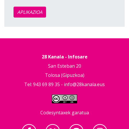
APLIKAZIOA
28 Kanala - Infosare
San Esteban 20
Tolosa (Gipuzkoa)
Tel: 943 69 89 35 -
info@28kanala.eus
Codesyntaxek garatua