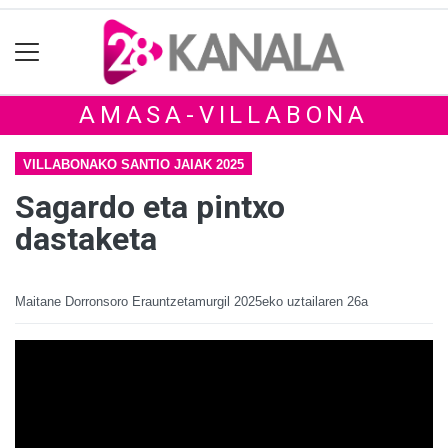
AMASA-VILLABONA
VILLABONAKO SANTIO JAIAK 2025
Sagardo eta pintxo
dastaketa
Maitane Dorronsoro Erauntzetamurgil
2025eko uztailaren 26a