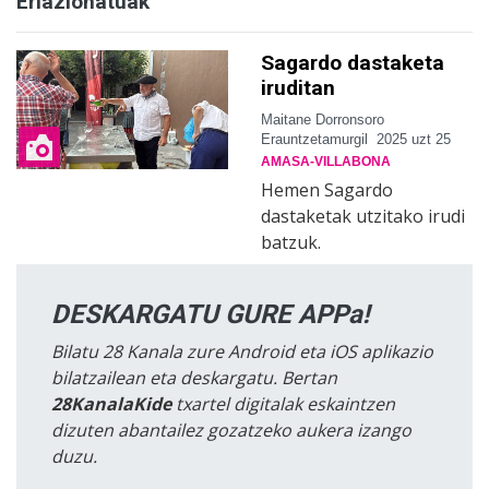
Erlazionatuak
Sagardo dastaketa
iruditan
Maitane Dorronsoro
Erauntzetamurgil
2025 uzt 25
AMASA-VILLABONA
Hemen Sagardo
dastaketak utzitako irudi
batzuk.
DESKARGATU GURE APPa!
Bilatu 28 Kanala zure Android eta iOS aplikazio
bilatzailean eta deskargatu. Bertan
28KanalaKide
txartel digitalak eskaintzen
dizuten abantailez gozatzeko aukera izango
duzu.