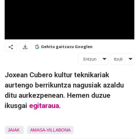
Gehitu gaitzazu Googlen
Entzun
Itzuli
Joxean Cubero kultur teknikariak
aurtengo berrikuntza nagusiak azaldu
ditu aurkezpenean. Hemen duzue
ikusgai
egitaraua.
JAIAK
AMASA-VILLABONA