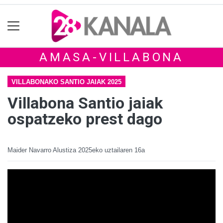
AMASA-VILLABONA
VILLABONAKO SANTIO JAIAK 2025
Villabona Santio jaiak
ospatzeko prest dago
Maider Navarro Alustiza
2025eko uztailaren 16a