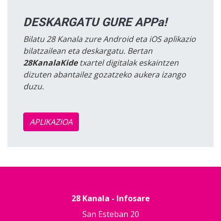
DESKARGATU GURE APPa!
Bilatu 28 Kanala zure Android eta iOS aplikazio
bilatzailean eta deskargatu. Bertan
28KanalaKide
txartel digitalak eskaintzen
dizuten abantailez gozatzeko aukera izango
duzu.
APLIKAZIOA
28 Kanala - Infosare
San Esteban 20