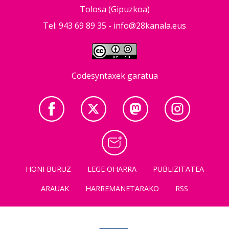
Tolosa (Gipuzkoa)
Tel: 943 69 89 35 -
info@28kanala.eus
Codesyntaxek garatua
HONI BURUZ
LEGE OHARRA
PUBLIZITATEA
ARAUAK
HARREMANETARAKO
RSS