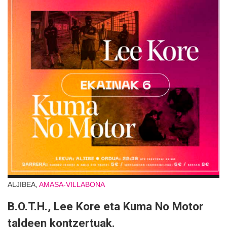
ALJIBEA,
AMASA-VILLABONA
B.O.T.H., Lee Kore eta Kuma No Motor
taldeen kontzertuak.