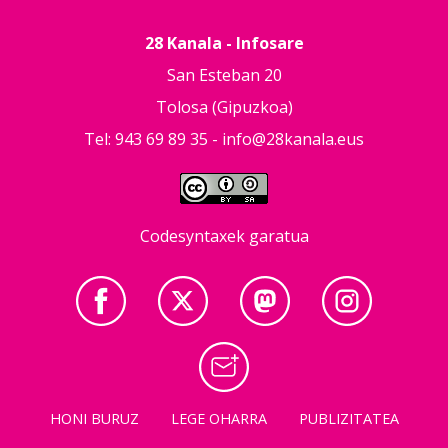
28 Kanala - Infosare
San Esteban 20
Tolosa (Gipuzkoa)
Tel: 943 69 89 35 -
info@28kanala.eus
Codesyntaxek garatua
HONI BURUZ
LEGE OHARRA
PUBLIZITATEA