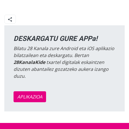
DESKARGATU GURE APPa!
Bilatu 28 Kanala zure Android eta iOS aplikazio
bilatzailean eta deskargatu. Bertan
28KanalaKide
txartel digitalak eskaintzen
dizuten abantailez gozatzeko aukera izango
duzu.
APLIKAZIOA