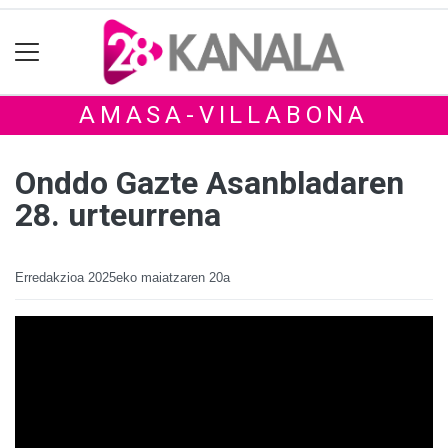
AMASA-VILLABONA
Onddo Gazte Asanbladaren
28. urteurrena
Erredakzioa
2025eko maiatzaren 20a