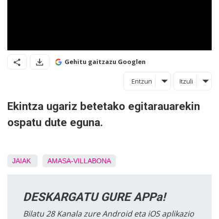
Gehitu gaitzazu Googlen
Entzun
Itzuli
Ekintza ugariz betetako egitarauarekin
ospatu dute eguna.
JAIAK
AMASA-VILLABONA
DESKARGATU GURE APPa!
Bilatu 28 Kanala zure Android eta iOS aplikazio