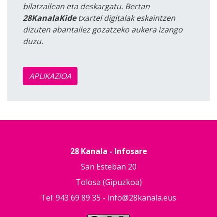
bilatzailean eta deskargatu. Bertan
28KanalaKide
txartel digitalak eskaintzen
dizuten abantailez gozatzeko aukera izango
duzu.
APLIKAZIOA
28 Kanala - Infosare
San Esteban 20
Tolosa (Gipuzkoa)
Tel: 943 69 89 35 -
info@28kanala.eus