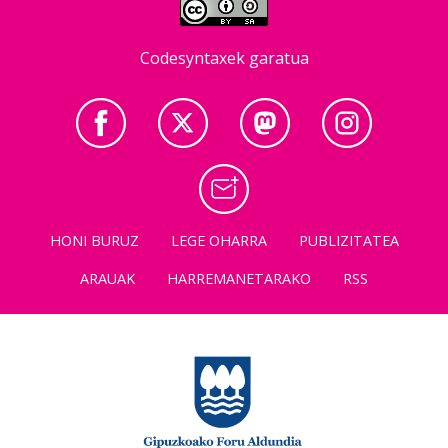
Codesyntaxek garatua
HONI BURUZ
LEGE OHARRA
PUBLIZITATEA
ARAUAK
HARREMANETARAKO
RSS