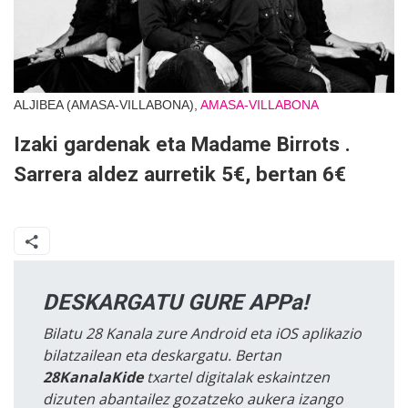
ALJIBEA (AMASA-VILLABONA),
AMASA-VILLABONA
Izaki gardenak eta Madame Birrots .
Sarrera aldez aurretik 5€, bertan 6€
DESKARGATU GURE APPa!
Bilatu 28 Kanala zure Android eta iOS aplikazio
bilatzailean eta deskargatu. Bertan
28KanalaKide
txartel digitalak eskaintzen
dizuten abantailez gozatzeko aukera izango