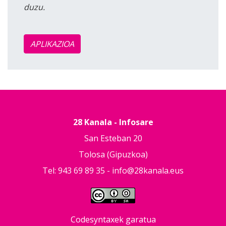
duzu.
APLIKAZIOA
28 Kanala - Infosare
San Esteban 20
Tolosa (Gipuzkoa)
Tel: 943 69 89 35 -
info@28kanala.eus
Codesyntaxek garatua