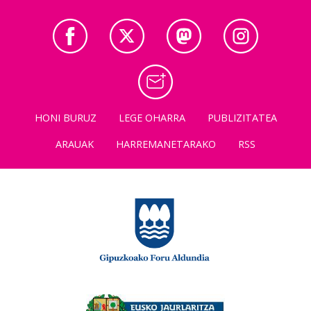
HONI BURUZ
LEGE OHARRA
PUBLIZITATEA
ARAUAK
HARREMANETARAKO
RSS