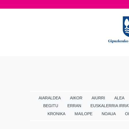
AIARALDEA
AIKOR
AIURRI
ALEA
BEGITU
ERRAN
EUSKALERRIA IRRA
KRONIKA
MAILOPE
NOAUA
O