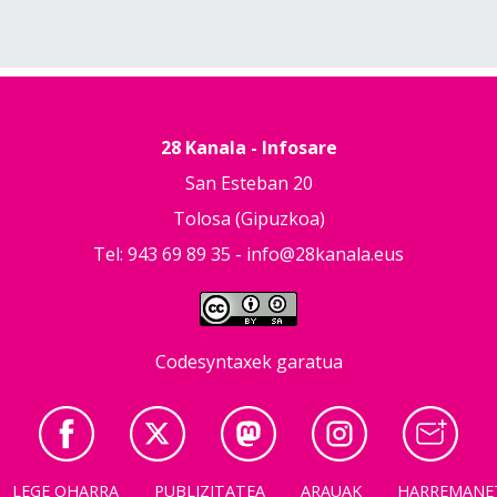
28 Kanala - Infosare
San Esteban 20
Tolosa (Gipuzkoa)
Tel: 943 69 89 35 -
info@28kanala.eus
Codesyntaxek garatua
LEGE OHARRA
PUBLIZITATEA
ARAUAK
HARREMANE