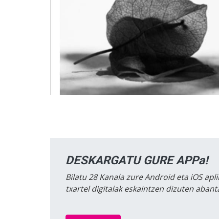
DESKARGATU GURE APPa!
Bilatu 28 Kanala zure Android eta iOS apli
txartel digitalak eskaintzen dizuten aban