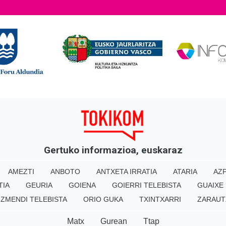
Gertuko informazioa, euskaraz
AMEZTI
ANBOTO
ANTXETA IRRATIA
ATARIA
AZP
TIA
GEURIA
GOIENA
GOIERRI TELEBISTA
GUAIXE
IZMENDI TELEBISTA
ORIO GUKA
TXINTXARRI
ZARAUT
Matx
Gurean
Ttap