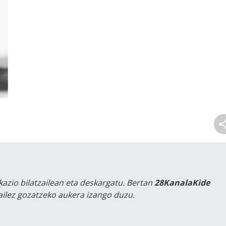
kazio bilatzailean eta deskargatu. Bertan
28KanalaKide
tailez gozatzeko aukera izango duzu.