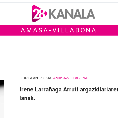
AMASA-VILLABONA
GUREA ANTZOKIA,
AMASA-VILLABONA
Irene Larrañaga Arruti argazkilariare
lanak.