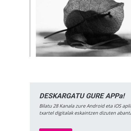
DESKARGATU GURE APPa!
Bilatu 28 Kanala zure Android eta iOS apli
txartel digitalak eskaintzen dizuten aban