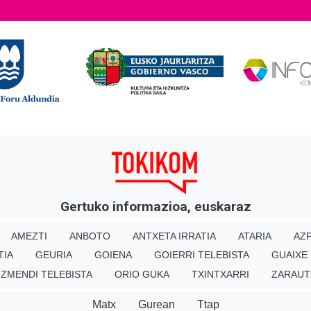
Gertuko informazioa, euskaraz
AMEZTI
ANBOTO
ANTXETA IRRATIA
ATARIA
AZP
TIA
GEURIA
GOIENA
GOIERRI TELEBISTA
GUAIXE
IZMENDI TELEBISTA
ORIO GUKA
TXINTXARRI
ZARAUT
Matx
Gurean
Ttap