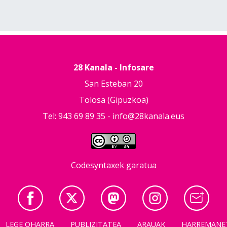
28 Kanala - Infosare
San Esteban 20
Tolosa (Gipuzkoa)
Tel: 943 69 89 35 -
info@28kanala.eus
Codesyntaxek garatua
LEGE OHARRA
PUBLIZITATEA
ARAUAK
HARREMANE