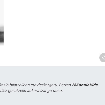
kazio bilatzailean eta deskargatu. Bertan
28KanalaKide
tailez gozatzeko aukera izango duzu.