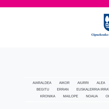
AIARALDEA
AIKOR
AIURRI
ALEA
BEGITU
ERRAN
EUSKALERRIA IRRA
KRONIKA
MAILOPE
NOAUA
O