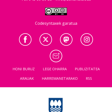
Codesyntaxek garatua
HONI BURUZ
LEGE OHARRA
PUBLIZITATEA
ARAUAK
HARREMANETARAKO
RSS