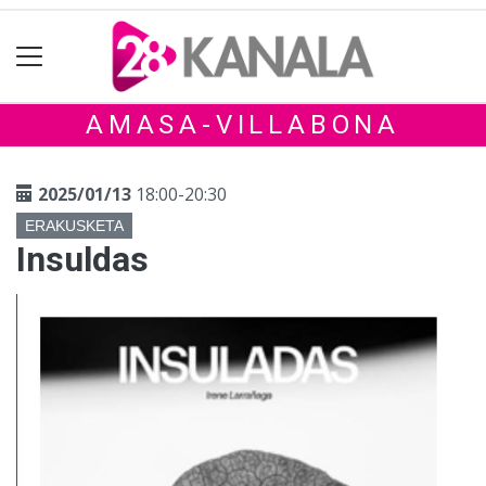
AMASA-VILLABONA
2025/01/13
18:00-20:30
ERAKUSKETA
Insuldas