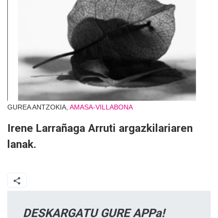
GUREA ANTZOKIA,
AMASA-VILLABONA
Irene Larrañaga Arruti argazkilariaren
lanak.
DESKARGATU GURE APPa!