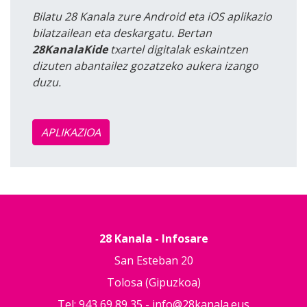
Bilatu 28 Kanala zure Android eta iOS aplikazio
bilatzailean eta deskargatu. Bertan
28KanalaKide
txartel digitalak eskaintzen
dizuten abantailez gozatzeko aukera izango
duzu.
APLIKAZIOA
28 Kanala - Infosare
San Esteban 20
Tolosa (Gipuzkoa)
Tel: 943 69 89 35 -
info@28kanala.eus