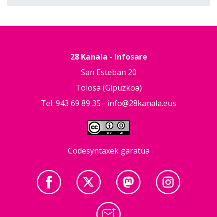
28 Kanala - Infosare
San Esteban 20
Tolosa (Gipuzkoa)
Tel: 943 69 89 35 -
info@28kanala.eus
Codesyntaxek garatua