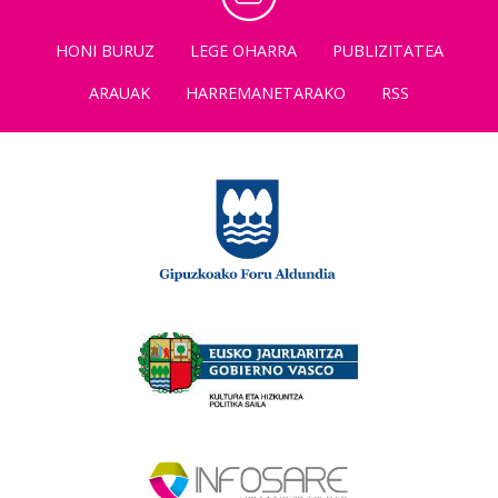
HONI BURUZ
LEGE OHARRA
PUBLIZITATEA
ARAUAK
HARREMANETARAKO
RSS