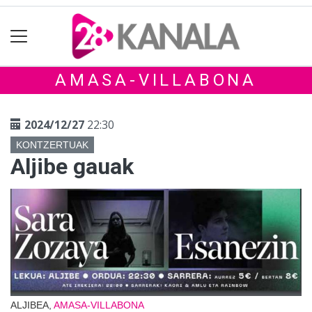
AMASA-VILLABONA
2024/12/27
22:30
KONTZERTUAK
Aljibe gauak
ALJIBEA,
AMASA-VILLABONA