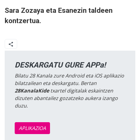
Sara Zozaya eta Esanezin taldeen
kontzertua.
DESKARGATU GURE APPa!
Bilatu 28 Kanala zure Android eta iOS aplikazio
bilatzailean eta deskargatu. Bertan
28KanalaKide
txartel digitalak eskaintzen
dizuten abantailez gozatzeko aukera izango
duzu.
APLIKAZIOA