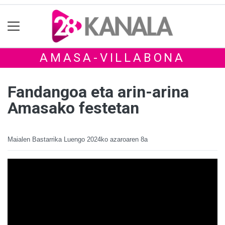
AMASA-VILLABONA
Fandangoa eta arin-arina
Amasako festetan
Maialen Bastarrika Luengo
2024ko azaroaren 8a