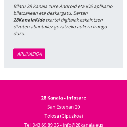
Bilatu 28 Kanala zure Android eta iOS aplikazio
bilatzailean eta deskargatu. Bertan
28KanalaKide
txartel digitalak eskaintzen
dizuten abantailez gozatzeko aukera izango
duzu.
APLIKAZIOA
28 Kanala - Infosare
San Esteban 20
Tolosa (Gipuzkoa)
Tel: 943 69 89 35 -
info@28kanala.eus