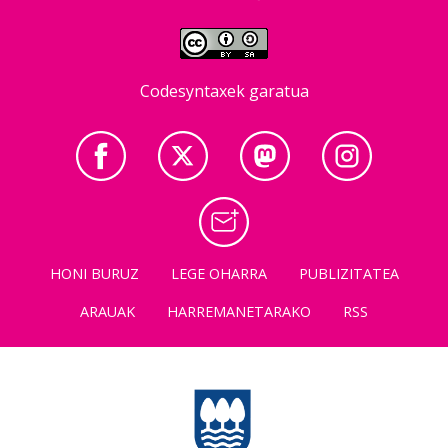
Codesyntaxek garatua
HONI BURUZ
LEGE OHARRA
PUBLIZITATEA
ARAUAK
HARREMANETARAKO
RSS