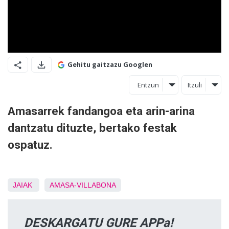
Gehitu gaitzazu Googlen
Entzun
Itzuli
Amasarrek fandangoa eta arin-arina
dantzatu dituzte, bertako festak
ospatuz.
JAIAK
AMASA-VILLABONA
DESKARGATU GURE APPa!