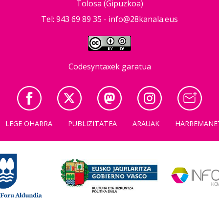
Tolosa (Gipuzkoa)
Tel: 943 69 89 35 -
info@28kanala.eus
Codesyntaxek garatua
LEGE OHARRA
PUBLIZITATEA
ARAUAK
HARREMANE