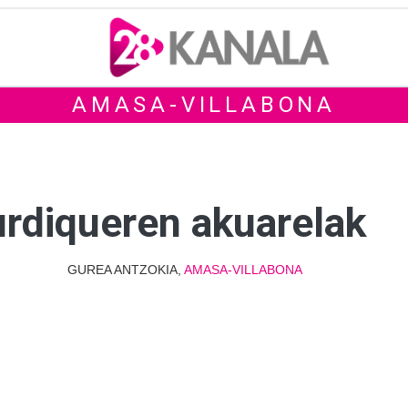
AMASA-VILLABONA
rdiqueren akuarelak
GUREA ANTZOKIA,
AMASA-VILLABONA