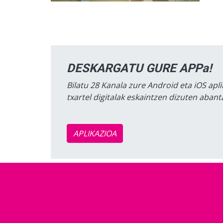
DESKARGATU GURE APPa!
Bilatu 28 Kanala zure Android eta iOS apli
txartel digitalak eskaintzen dizuten aban
APLIKAZIOA