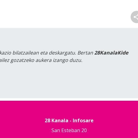
kazio bilatzailean eta deskargatu. Bertan
28KanalaKide
tailez gozatzeko aukera izango duzu.
28 Kanala - Infosare
San Esteban 20