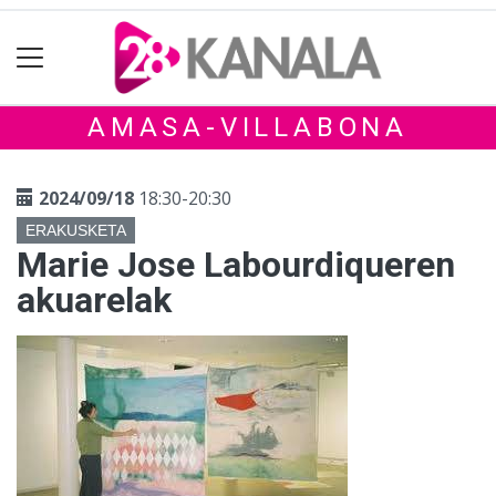
AMASA-VILLABONA
2024/09/18
18:30-20:30
ERAKUSKETA
Marie Jose Labourdiqueren
akuarelak