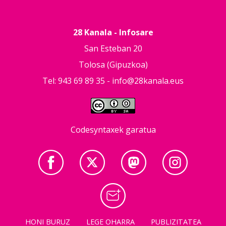
28 Kanala - Infosare
San Esteban 20
Tolosa (Gipuzkoa)
Tel: 943 69 89 35 -
info@28kanala.eus
Codesyntaxek garatua
HONI BURUZ
LEGE OHARRA
PUBLIZITATEA