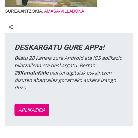
GUREA ANTZOKIA,
AMASA-VILLABONA
DESKARGATU GURE APPa!
Bilatu 28 Kanala zure Android eta iOS aplikazio
bilatzailean eta deskargatu. Bertan
28KanalaKide
txartel digitalak eskaintzen
dizuten abantailez gozatzeko aukera izango
duzu.
APLIKAZIOA