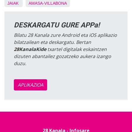
JAIAK
AMASA-VILLABONA
DESKARGATU GURE APPa!
Bilatu 28 Kanala zure Android eta iOS aplikazio
bilatzailean eta deskargatu. Bertan
28KanalaKide
txartel digitalak eskaintzen
dizuten abantailez gozatzeko aukera izango
duzu.
APLIKAZIOA
28 Kanala - Infosare