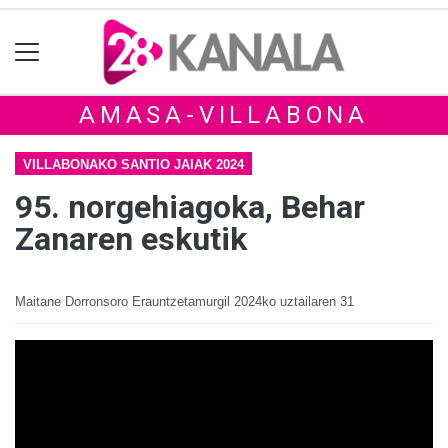
AMASA-VILLABONA
VILLABONAKO SANTIO JAIAK 2024
95. norgehiagoka, Behar
Zanaren eskutik
Maitane Dorronsoro Erauntzetamurgil
2024ko uztailaren 31