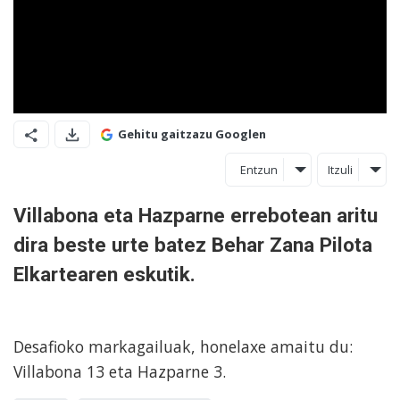
Gehitu gaitzazu Googlen
Entzun
Itzuli
Villabona eta Hazparne errebotean aritu
dira beste urte batez Behar Zana Pilota
Elkartearen eskutik.
Desafioko markagailuak, honelaxe amaitu du:
Villabona 13 eta Hazparne 3.