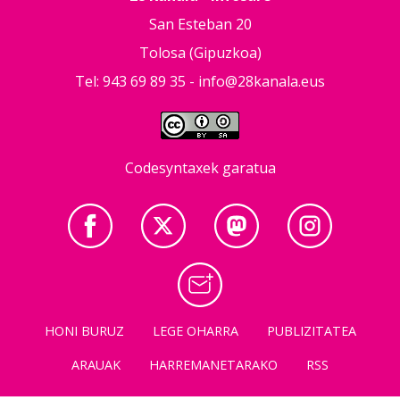
San Esteban 20
Tolosa (Gipuzkoa)
Tel: 943 69 89 35 -
info@28kanala.eus
Codesyntaxek garatua
HONI BURUZ
LEGE OHARRA
PUBLIZITATEA
ARAUAK
HARREMANETARAKO
RSS