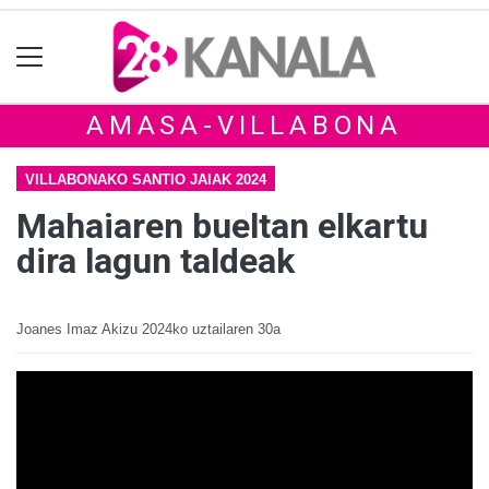
AMASA-VILLABONA
VILLABONAKO SANTIO JAIAK 2024
Mahaiaren bueltan elkartu
dira lagun taldeak
Joanes Imaz Akizu
2024ko uztailaren 30a