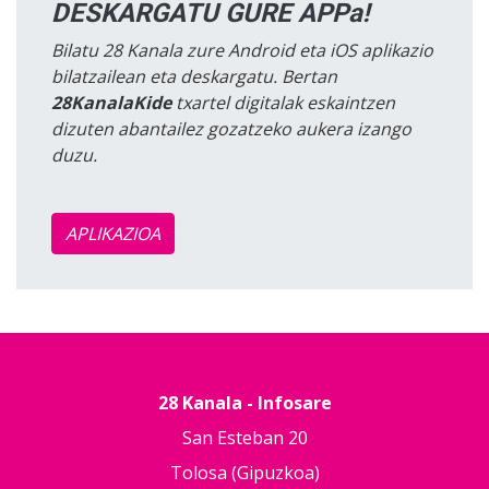
DESKARGATU GURE APPa!
Bilatu 28 Kanala zure Android eta iOS aplikazio
bilatzailean eta deskargatu. Bertan
28KanalaKide
txartel digitalak eskaintzen
dizuten abantailez gozatzeko aukera izango
duzu.
APLIKAZIOA
28 Kanala - Infosare
San Esteban 20
Tolosa (Gipuzkoa)