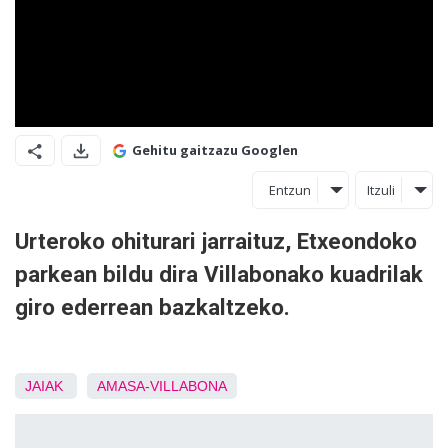
Gehitu gaitzazu Googlen
Entzun
Itzuli
Urteroko ohiturari jarraituz, Etxeondoko
parkean bildu dira Villabonako kuadrilak
giro ederrean bazkaltzeko.
JAIAK
AMASA-VILLABONA