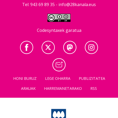
Tel: 943 69 89 35 -
info@28kanala.eus
Codesyntaxek garatua
HONI BURUZ
LEGE OHARRA
PUBLIZITATEA
ARAUAK
HARREMANETARAKO
RSS