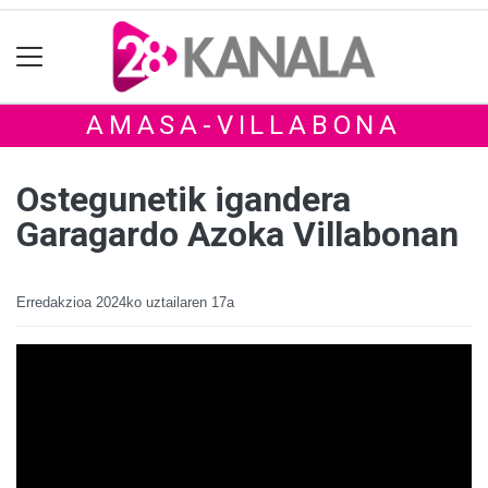
AMASA-VILLABONA
Ostegunetik igandera
Garagardo Azoka Villabonan
Erredakzioa
2024ko uztailaren 17a