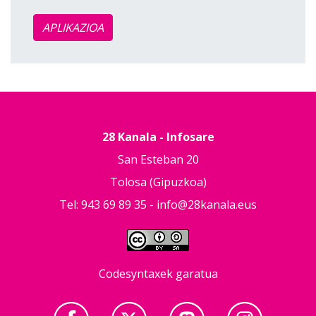
APLIKAZIOA
28 Kanala - Infosare
San Esteban 20
Tolosa (Gipuzkoa)
Tel: 943 69 89 35 -
info@28kanala.eus
Codesyntaxek garatua