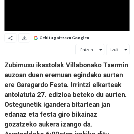
Gehitu gaitzazu Googlen
Entzun
Itzuli
Zubimusu ikastolak Villabonako Txermin
auzoan duen eremuan egindako aurten
ere Garagardo Festa. Irrintzi elkarteak
antolatuta 27. edizioa beteko du aurten.
Ostegunetik igandera bitartean jan
edanaz eta festa giro bikainaz
gozatzeko aukera izango da.