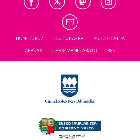
HONI BURUZ
LEGE OHARRA
PUBLIZITATEA
ARAUAK
HARREMANETARAKO
RSS