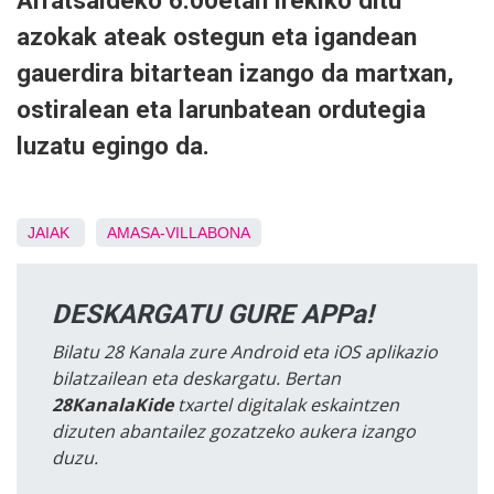
Arratsaldeko 6:00etan irekiko ditu
azokak ateak ostegun eta igandean
gauerdira bitartean izango da martxan,
ostiralean eta larunbatean ordutegia
luzatu egingo da.
JAIAK
AMASA-VILLABONA
DESKARGATU GURE APPa!
Bilatu 28 Kanala zure Android eta iOS aplikazio
bilatzailean eta deskargatu. Bertan
28KanalaKide
txartel digitalak eskaintzen
dizuten abantailez gozatzeko aukera izango
duzu.