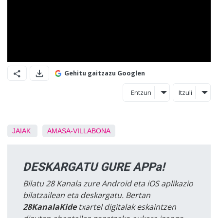
Gehitu gaitzazu Googlen
Entzun
Itzuli
JAIAK
AMASA-VILLABONA
DESKARGATU GURE APPa!
Bilatu 28 Kanala zure Android eta iOS aplikazio
bilatzailean eta deskargatu. Bertan
28KanalaKide
txartel digitalak eskaintzen