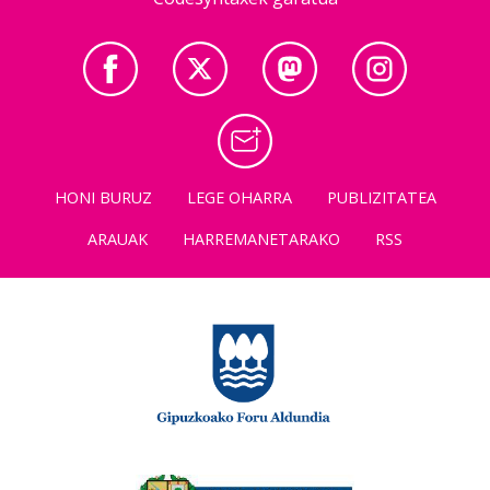
HONI BURUZ
LEGE OHARRA
PUBLIZITATEA
ARAUAK
HARREMANETARAKO
RSS