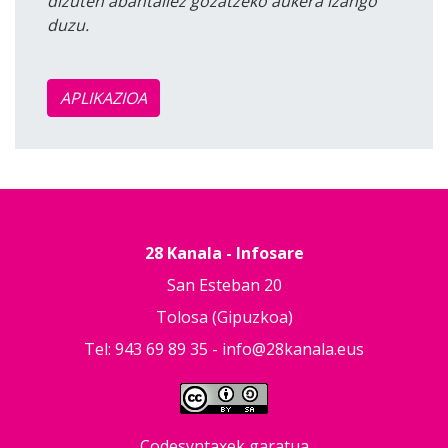
dizuten abantailez gozatzeko aukera izango
duzu.
APLIKAZIOA
28 Kanala - Infosare
San Esteban 20
Tolosa (Gipuzkoa)
Tel: 943 69 89 35 -
info@28kanala.eus
Codesyntaxek garatua