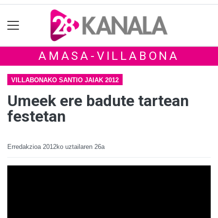
AMASA-VILLABONA
VILLABONAKO SANTIO JAIAK 2012
Umeek ere badute tartean
festetan
Erredakzioa
2012ko uztailaren 26a