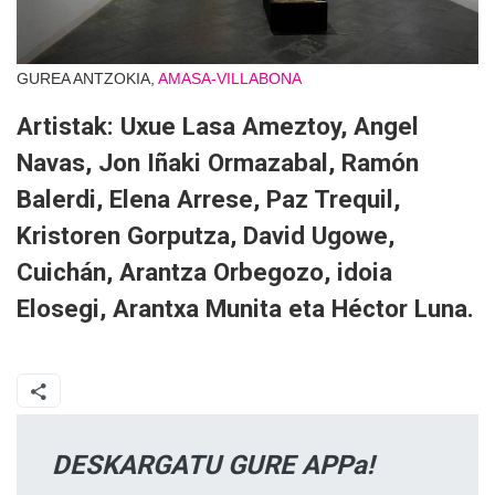
GUREA ANTZOKIA,
AMASA-VILLABONA
Artistak: Uxue Lasa Ameztoy, Angel
Navas, Jon Iñaki Ormazabal, Ramón
Balerdi, Elena Arrese, Paz Trequil,
Kristoren Gorputza, David Ugowe,
Cuichán, Arantza Orbegozo, idoia
Elosegi, Arantxa Munita eta Héctor Luna.
DESKARGATU GURE APPa!