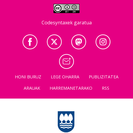
Codesyntaxek garatua
HONI BURUZ
LEGE OHARRA
PUBLIZITATEA
ARAUAK
HARREMANETARAKO
RSS