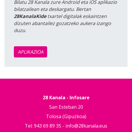
Bilatu 28 Kanala zure Android eta iOS aplikazio
bilatzailean eta deskargatu. Bertan
28KanalaKide
txartel digitalak eskaintzen
dizuten abantailez gozatzeko aukera izango
duzu.
APLIKAZIOA
28 Kanala - Infosare
San Esteban 20
Tolosa (Gipuzkoa)
Tel: 943 69 89 35 -
info@28kanala.eus