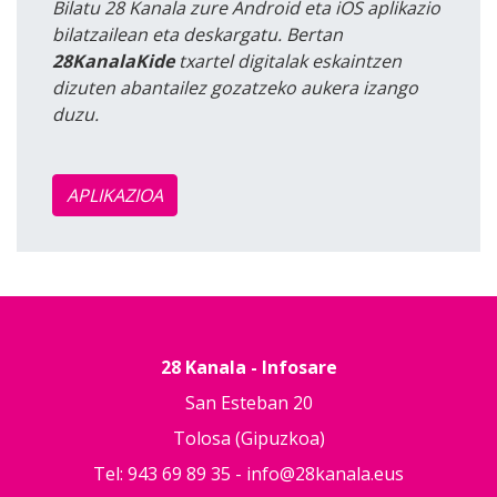
Bilatu 28 Kanala zure Android eta iOS aplikazio
bilatzailean eta deskargatu. Bertan
28KanalaKide
txartel digitalak eskaintzen
dizuten abantailez gozatzeko aukera izango
duzu.
APLIKAZIOA
28 Kanala - Infosare
San Esteban 20
Tolosa (Gipuzkoa)
Tel: 943 69 89 35 -
info@28kanala.eus