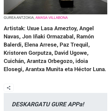
GUREA ANTZOKIA,
AMASA-VILLABONA
Artistak: Uxue Lasa Ameztoy, Angel
Navas, Jon Iñaki Ormazabal, Ramón
Balerdi, Elena Arrese, Paz Trequil,
Kristoren Gorputza, David Ugowe,
Cuichán, Arantza Orbegozo, idoia
Elosegi, Arantxa Munita eta Héctor Luna.
DESKARGATU GURE APPa!