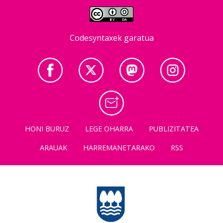
Codesyntaxek garatua
HONI BURUZ
LEGE OHARRA
PUBLIZITATEA
ARAUAK
HARREMANETARAKO
RSS