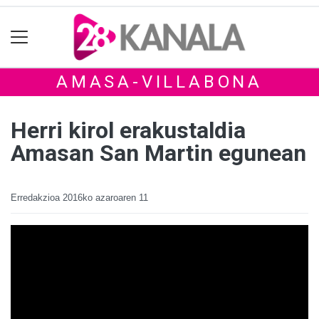
AMASA-VILLABONA
Herri kirol erakustaldia
Amasan San Martin egunean
Erredakzioa
2016ko azaroaren 11