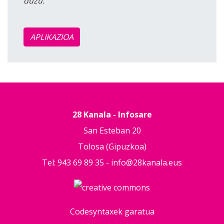
duzu.
APLIKAZIOA
28 Kanala - Infosare
San Esteban 20
Tolosa (Gipuzkoa)
Tel: 943 69 89 35 -
info@28kanala.eus
Codesyntaxek garatua