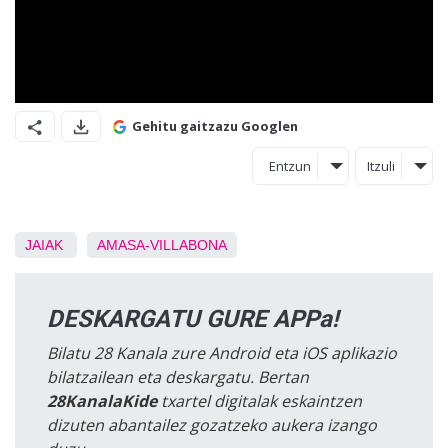
Gehitu gaitzazu Googlen
Entzun
Itzuli
JAIAK
AMASA-VILLABONA
DESKARGATU GURE APPa!
Bilatu 28 Kanala zure Android eta iOS aplikazio
bilatzailean eta deskargatu. Bertan
28KanalaKide
txartel digitalak eskaintzen
dizuten abantailez gozatzeko aukera izango