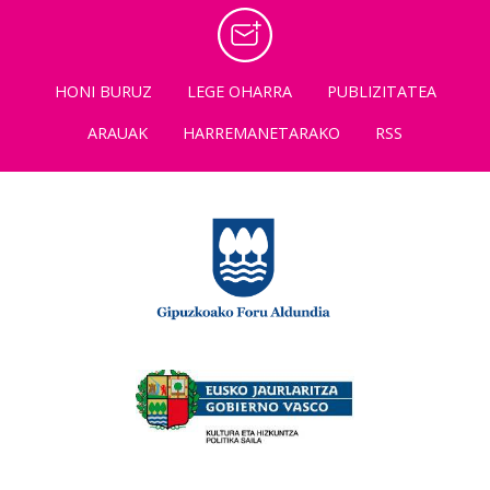
HONI BURUZ
LEGE OHARRA
PUBLIZITATEA
ARAUAK
HARREMANETARAKO
RSS