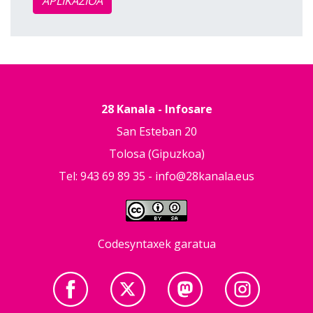
APLIKAZIOA
28 Kanala - Infosare
San Esteban 20
Tolosa (Gipuzkoa)
Tel: 943 69 89 35 -
info@28kanala.eus
Codesyntaxek garatua