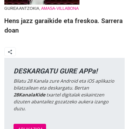
GUREA ANTZOKIA,
AMASA-VILLABONA
Hens jazz garaikide eta freskoa. Sarrera
doan
DESKARGATU GURE APPa!
Bilatu 28 Kanala zure Android eta iOS aplikazio
bilatzailean eta deskargatu. Bertan
28KanalaKide
txartel digitalak eskaintzen
dizuten abantailez gozatzeko aukera izango
duzu.